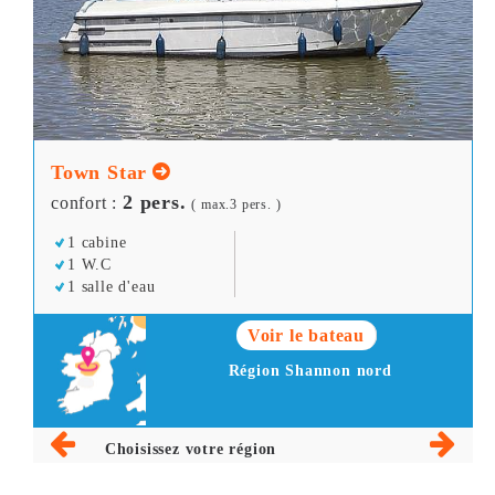
Town Star
2 pers.
confort :
( max.3 pers. )
1 cabine
1 W.C
1 salle d'eau
Voir le bateau
Région Shannon nord
Choisissez votre région