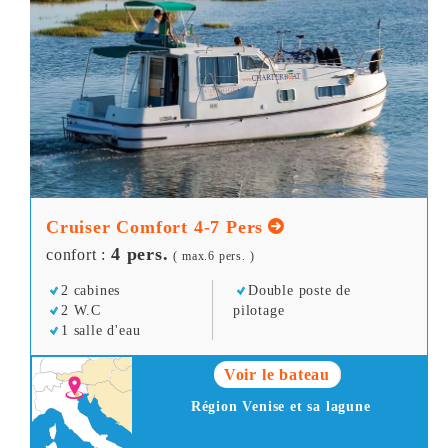
Cruiser Comfort 4-7 Pers
4 pers.
confort :
( max.6 pers. )
2 cabines
Double poste de
2 W.C
pilotage
1 salle d'eau
Voir le bateau
Région Venise et sa lagune