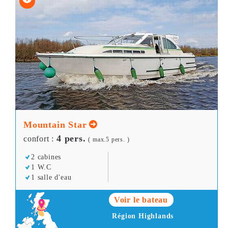
Mountain Star
4 pers.
confort :
( max.5 pers. )
2 cabines
1 W.C
1 salle d'eau
Voir le bateau
Région Highlands