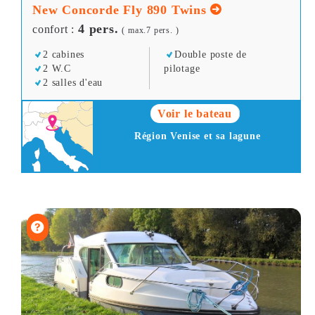
New Concorde Fly 890 Twins
4 pers.
confort :
( max.7 pers. )
2 cabines
Double poste de
2 W.C
pilotage
2 salles d'eau
Voir le bateau
Région Venise et sa lagune