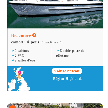
Braemore
4 pers.
confort :
( max.6 pers. )
2 cabines
Double poste de
2 W.C
pilotage
2 salles d'eau
Voir le bateau
Région Highlands