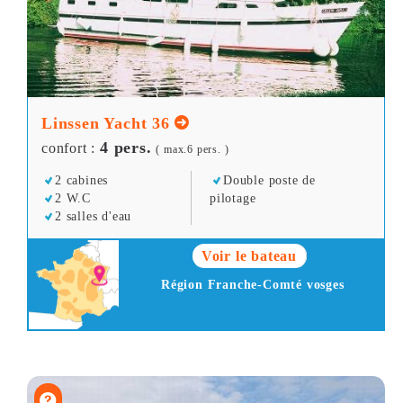
Linssen Yacht 36
4 pers.
confort :
( max.6 pers. )
2 cabines
Double poste de
2 W.C
pilotage
2 salles d'eau
Voir le bateau
Région Franche-Comté vosges