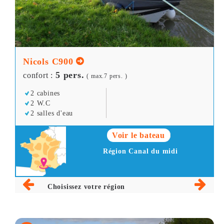
Nicols C900
5 pers.
confort :
( max.7 pers. )
2 cabines
2 W.C
2 salles d'eau
Voir le bateau
Région Canal du midi
Choisissez votre région