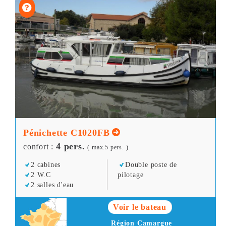
Pénichette C1020FB
4 pers.
confort :
( max.5 pers. )
2 cabines
Double poste de
2 W.C
pilotage
2 salles d'eau
Voir le bateau
Région Camargue