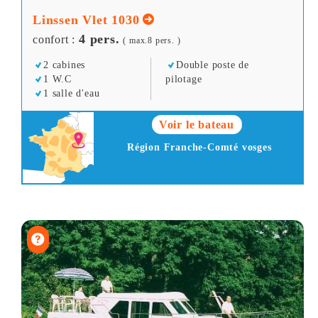
Linssen Vlet 1030
4 pers.
confort :
( max.8 pers. )
2 cabines
Double poste de
1 W.C
pilotage
1 salle d'eau
Voir le bateau
Région Franche-Comté vosges