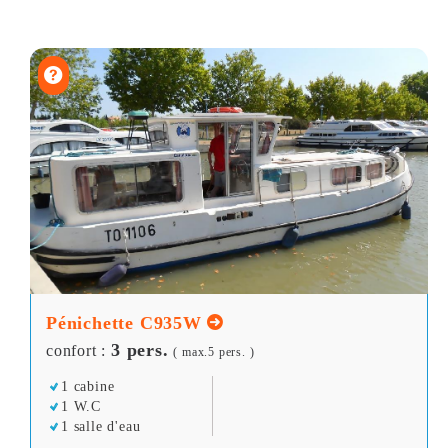
Pénichette C935W
3 pers.
confort :
( max.5 pers. )
1 cabine
1 W.C
1 salle d'eau