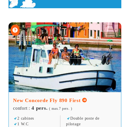
New Concorde Fly 890 First
4 pers.
confort :
( max.7 pers. )
2 cabines
Double poste de
1 W.C
pilotage