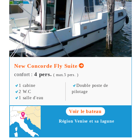
New Concorde Fly Suite
4 pers.
confort :
( max.5 pers. )
1 cabine
Double poste de
2 W.C
pilotage
1 salle d'eau
Voir le bateau
Région Venise et sa lagune