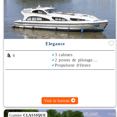
Elegance
3 cabines
6
2 postes de pilotage
Propulseur d'étrave
Rafraichisseur d'Air
Voir le bateau
Gamme
CLASSIQUE