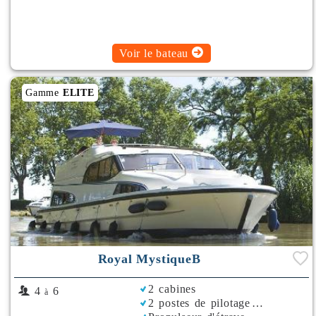
Voir le bateau
Gamme
ELITE
Royal MystiqueB
2 cabines
4
6
à
2 postes de pilotage