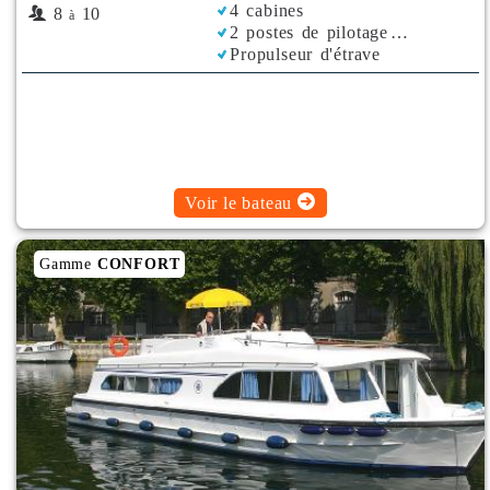
4 cabines
8
10
à
2 postes de pilotage
Propulseur d'étrave
Rafraichisseur d'Air
Voir le bateau
Gamme
CONFORT