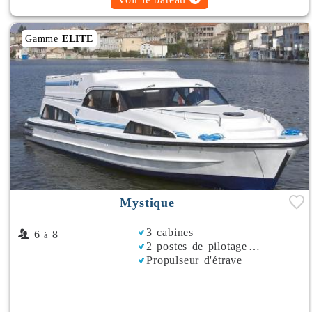
Gamme
ELITE
Mystique
3 cabines
6
8
à
2 postes de pilotage
Propulseur d'étrave
Rafraichisseur d'Air
Bimini