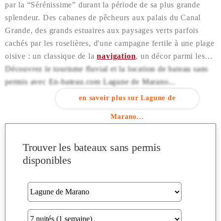
par la “Sérénissime” durant la période de sa plus grande
splendeur. Des cabanes de pêcheurs aux palais du Canal
Grande, des grands estuaires aux paysages verts parfois
cachés par les roselières, d'une campagne fertile à une plage
oisive : un classique de la
navigation
, un décor parmi les
plus variés et imprévisibles…
Découvrez le tourisme fluvial et la location de bateau sans
permis avec En-bateau.com Lagune de Marano...
en savoir plus sur Lagune de
Marano...
Trouver les bateaux sans permis
disponibles