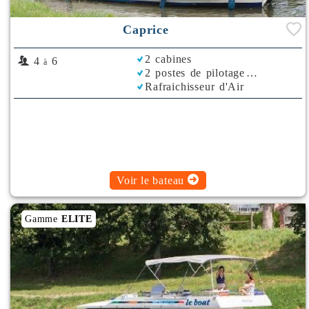
Caprice
2 cabines
4
6
à
2 postes de pilotage
Rafraichisseur d'Air
Voir le bateau
Gamme
ELITE