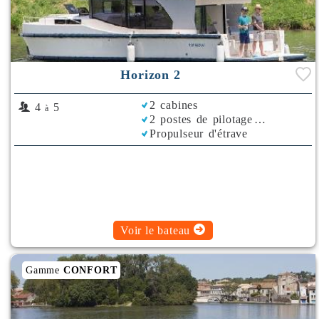
Horizon 2
2 cabines
4
5
à
2 postes de pilotage
Propulseur d'étrave
Rafraichisseur d'Air
Voir le bateau
Gamme
CONFORT