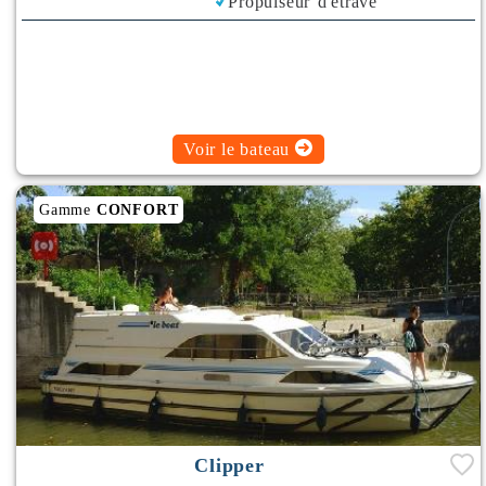
Propulseur d'étrave
Climatisation
Bimini
Voir le bateau
Gamme
CONFORT
Clipper