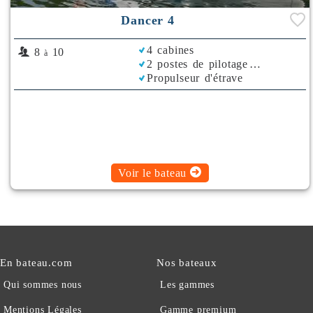
Dancer 4
4 cabines
8
10
à
2 postes de pilotage
Propulseur d'étrave
Voir le bateau
En bateau.com
Nos bateaux
Qui sommes nous
Les gammes
Mentions Légales
Gamme premium