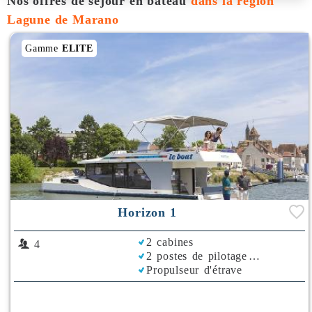
Nos offres de séjour en bateau
dans la région
Lagune de Marano
Gamme
ELITE
Horizon 1
2 cabines
4
2 postes de pilotage
Propulseur d'étrave
Rafraichisseur d'Air