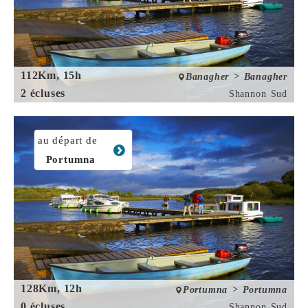
112Km, 15h
Banagher > Banagher
2 écluses
Shannon Sud
au départ de
Portumna
128Km, 12h
Portumna > Portumna
0 écluses
Shannon Sud