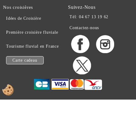
Suivez-Nous
Nos croisières
Tél: 04 67 13 19 62
Idées de Croisière
Contactez-nous
Première croisière fluviale
Tourisme fluvial en France
Carte cadeau
EN BATEAU .COM -
© 1997-2026 TOUS DROITS RESERVES
www.en-bateau.com est une enseigne de la société Artourisme sarl
494134604 RCS Montpellier N° TVA intracommunautaire:
FR63494134604