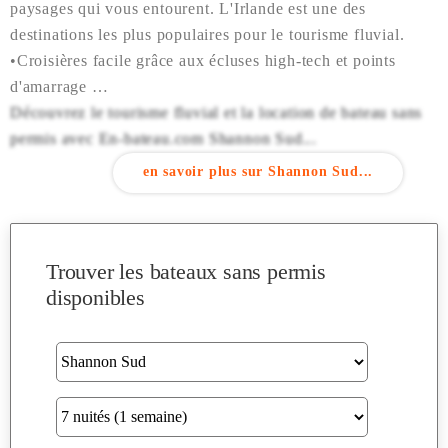
paysages qui vous entourent. L'Irlande est une des
destinations les plus populaires pour le tourisme fluvial.
•Croisières facile grâce aux écluses high-tech et points
d'amarrage
•Pour naviguer dans cette région vous aurez besoin d'une
Découvrez le tourisme fluvial et la location de bateau sans
carte pour actionner les écluses (environ 13€ pour 20
permis avec En-bateau.com Shannon Sud...
passages). Les écluses et les ponts sont payants : environ
en savoir plus sur Shannon Sud...
1,5€ le passage.
•Permis pêche, moteurs hors bord et dinghies disponibles à
la location
Trouver les bateaux sans permis
disponibles