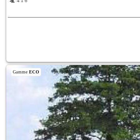
4
6
à
Gamme
ECO