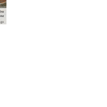
ira
ina
ago