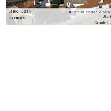
210Km, 24h
Amieira Marina > Amie
Mar
0 écluses
Grande L