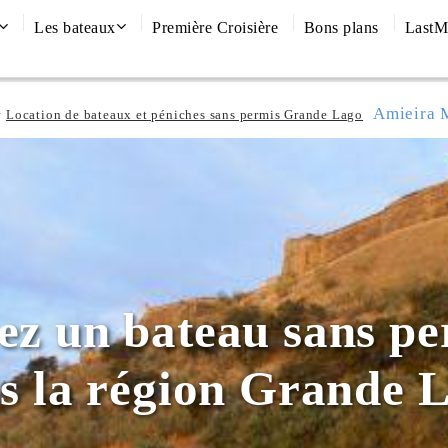
Les bateaux
Première Croisière
Bons plans
LastM
Amieira 
Location de bateaux et péniches sans permis Grande Lago
ez un bateau sans pe
s la région Grande 