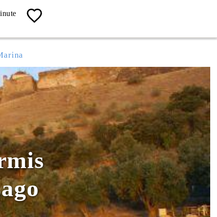
04 67 13 19 62
inute
Contact, Info, Réservation
Marina
rmis
Lago