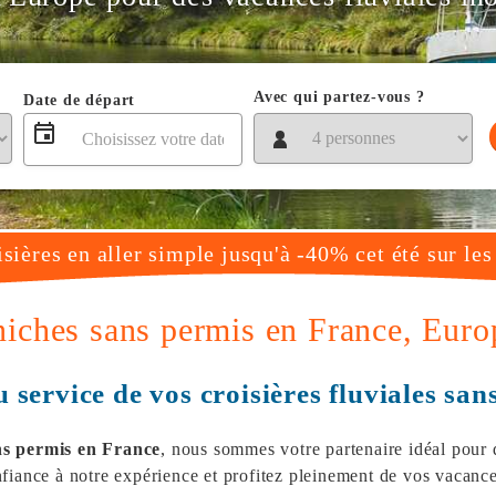
Avec qui partez-vous ?
Date de départ
isières en aller simple jusqu'à -40% cet été sur le
éniches sans permis en France, Eur
 service de vos croisières fluviales san
ns permis en France
, nous sommes votre partenaire idéal pour 
fiance à notre expérience et profitez pleinement de vos vacance