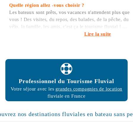
Quelle région allez -vous choisir ?
Les bateaux sont prêts, vos vacances n'attendent plus que
vous ! Des visites, du repos, des balades, de la pêche, du
vélo, la famille, les amis, c'est ça le tourisme fluvial !
Les bateaux sont tout équipés : coin cuisine avec
Lire la suite
vaisselle, réfrigérateur, feux de cuisson et four), salle
d'eau avec eau chaude, couchettes fournies avec toute la
literie (draps, couettes, oreillers). Les animaux de
compagnie sont acceptés.
Professionnel du Tourisme Fluvial
Votre séjour avec les
grandes compagnies de location
fluviale en France
couvrez nos destinations fluviales en bateau sans p