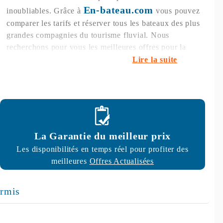
En-bateau.com
inoubliables. Grâce à
vous pouvez
comparer les tarifs et réserver tous les bateaux des plus
grandes compagnies du tourisme fluvial. Nous
recherchons pour vous les meilleures offres pour la
location de votre bateau en Europe et même au
Canada
,
Lire la suite
alors n'hésitez plus et réservez votre bateau en une seule
demande.
Découvrez le tourisme fluvial en
France
où chaque
région est magnifique, mais aussi en
Belgique
, en
Allemagne
, en
Italie
, au
Portugal
, aux
Pays-Bas
, en
Angleterre
, en
Irlande
, en
Ecosse
.
La Garantie du meilleur prix
La saison fluviale s'étend d'avril à octobre selon les
Les disponibilités en temps réel pour profiter des
destinations, sur des bateaux de 2 à 12 personnes faciles
meilleures
Offres Actualisées
à manœuvrer.
Demandez-nous vite des renseignements !
ermis