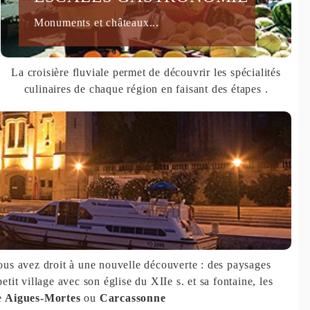
Monuments et châteaux...
La croisière fluviale permet de découvrir les spécialités
culinaires de chaque région en faisant des étapes .
ous avez droit à une nouvelle découverte : des paysages
it village avec son église du XIIe s. et sa fontaine, les
e
Aigues-Mortes
ou
Carcassonne