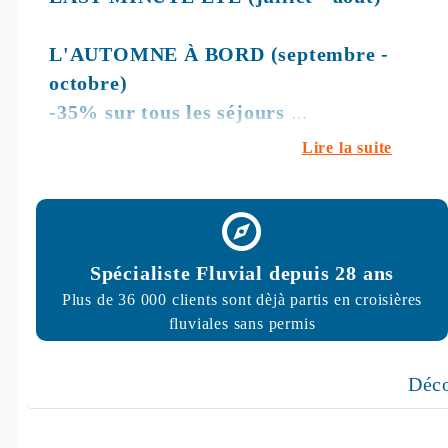
L'AUTOMNE À BORD (septembre -
octobre)
-35% sur tous les séjours
Lire la suite
Valable sur une sélection de bateaux
Spécialiste Fluvial depuis 28 ans
Plus de 36 000 clients sont dèjà partis en croisières
fluviales sans permis
Dé