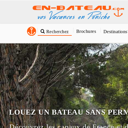
Brochures
Recherchez
Destinations
LOUEZ UN BATEAU SANS PER
Découvrez les canaux de France et d'Europe pour des vacances fluviales inoubliables en louant nos bateaux sans