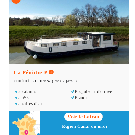
La Péniche P
5 pers.
confort :
( max.7 pers. )
2 cabines
Propulseur d'étrave
3 W.C
Plancha
3 salles d'eau
Voir le bateau
Région Canal du midi