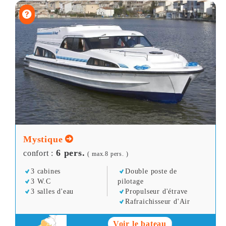
Mystique
6 pers.
confort :
( max.8 pers. )
3 cabines
Double poste de
3 W.C
pilotage
3 salles d'eau
Propulseur d'étrave
Rafraichisseur d'Air
Voir le bateau