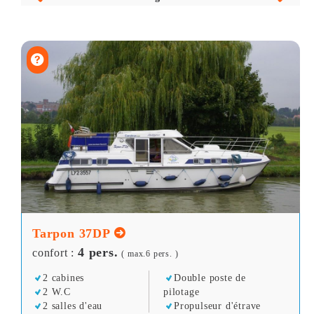
Tarpon 37DP
4 pers.
confort :
( max.6 pers. )
2 cabines
Double poste de
2 W.C
pilotage
2 salles d'eau
Propulseur d'étrave