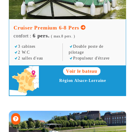
Cruiser Premium 6-8 Pers
6 pers.
confort :
( max.8 pers. )
3 cabines
Double poste de
2 W.C
pilotage
2 salles d'eau
Propulseur d'étrave
Voir le bateau
Région Alsace-Lorraine