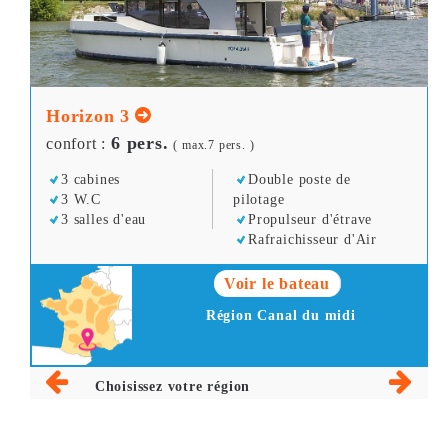
Horizon 3
6 pers.
confort :
( max.7 pers. )
3 cabines
Double poste de
3 W.C
pilotage
3 salles d'eau
Propulseur d'étrave
Rafraichisseur d'Air
Voir le bateau
Région Canal du midi
Choisissez votre région