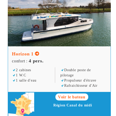
Horizon 1
4 pers.
confort :
2 cabines
Double poste de
1 W.C
pilotage
1 salle d'eau
Propulseur d'étrave
Rafraichisseur d'Air
Voir le bateau
Région Canal du midi