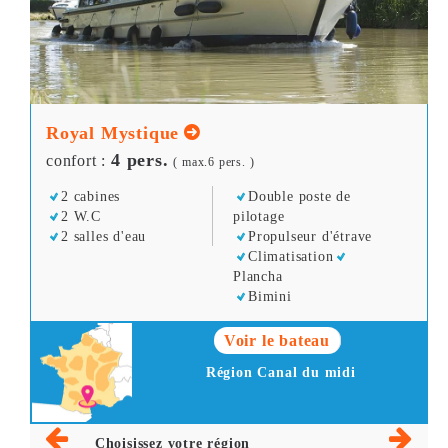
Royal Mystique
4 pers.
confort :
( max.6 pers. )
2 cabines
Double poste de
2 W.C
pilotage
2 salles d'eau
Propulseur d'étrave
Climatisation
Plancha
Bimini
Voir le bateau
Région Canal du midi
Choisissez votre région