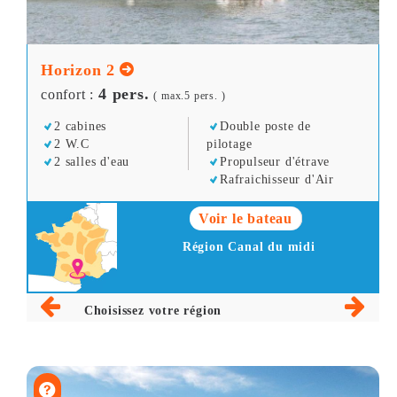
Horizon 2
4 pers.
confort :
( max.5 pers. )
2 cabines
Double poste de
2 W.C
pilotage
2 salles d'eau
Propulseur d'étrave
Rafraichisseur d'Air
Voir le bateau
Région Canal du midi
Choisissez votre région