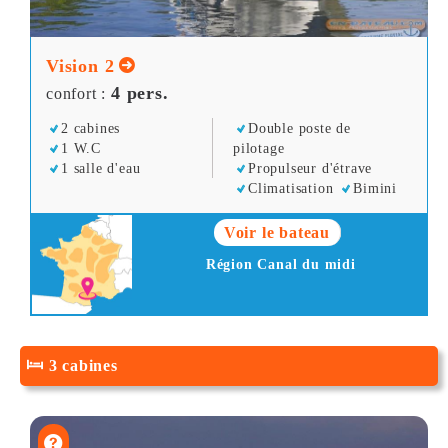
Vision 2
4 pers.
confort :
2 cabines
Double poste de
1 W.C
pilotage
1 salle d'eau
Propulseur d'étrave
Climatisation
Bimini
Voir le bateau
Région Canal du midi
3 cabines