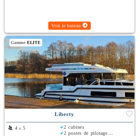
Voir le bateau
Gamme
ELITE
Liberty
2 cabines
4
5
à
2 postes de pilotage