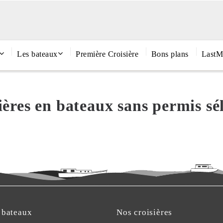
Les bateaux
Première Croisière
Bons plans
LastM
isières en bateaux sans permis sé
 bateaux
Nos croisières