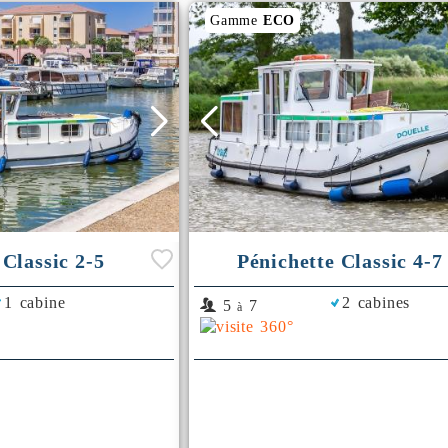
Gamme
ECO
 Classic 2-5
Pénichette Classic 4-7
1 cabine
2 cabines
5
7
à