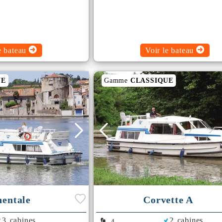
e bateau
Voir le bateau
UE
Gamme
CLASSIQUE
nentale
Corvette A
3 cabines
2 cabines
4