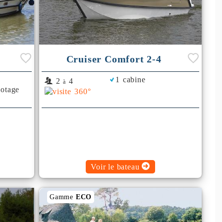
Cruiser Comfort 2-4
1 cabine
2
4
à
lotage
Voir le bateau
Gamme
ECO