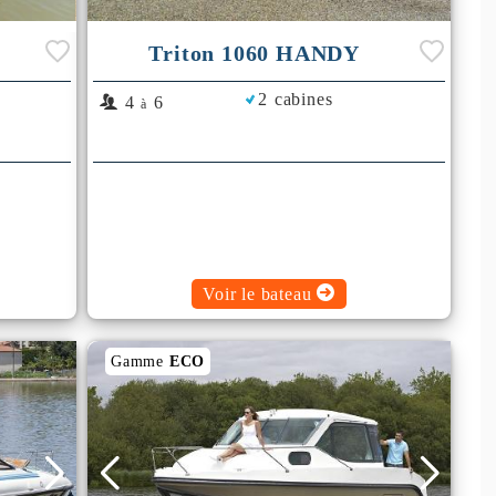
Triton 1060 HANDY
2 cabines
4
6
à
Voir le bateau
Gamme
ECO