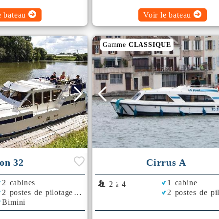
e bateau
Voir le bateau
Gamme
CLASSIQUE
on 32
Cirrus A
2 cabines
1 cabine
2
4
à
2 postes de pilotage
2 postes de pi
Bimini