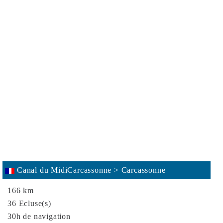
oix
er
t de cookies
Canal du MidiCarcassonne > Carcassonne
166 km
36 Ecluse(s)
30h de navigation