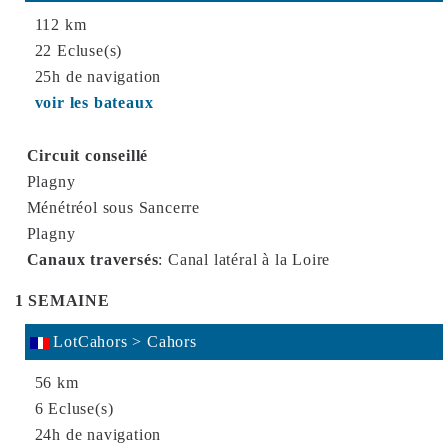
ces cookies
112 km
personnell
22 Ecluse(s)
25h de navigation
Vous pouve
correspond
voir les bateaux
Circuit conseillé
Co
Plagny
Ménétréol sous Sancerre
Plagny
Canaux traversés
:
Canal latéral à la Loire
1 SEMAINE
LotCahors > Cahors
56 km
6 Ecluse(s)
24h de navigation