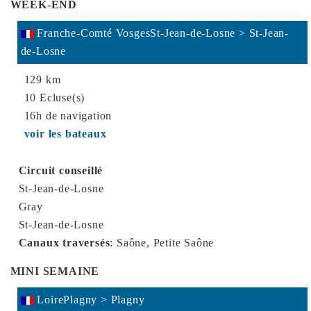
WEEK-END
Franche-Comté VosgesSt-Jean-de-Losne > St-Jean-
de-Losne
129 km
10 Ecluse(s)
16h de navigation
voir les bateaux
Circuit conseillé
St-Jean-de-Losne
Gray
St-Jean-de-Losne
Canaux traversés
:
Saône, Petite Saône
MINI SEMAINE
Notre site
LoirePlagny > Plagny
efficaces 