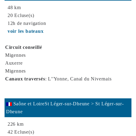
 ainsi que les implications associées à l'utilisation de vos données
48 km
es ?
20 Ecluse(s)
12h de navigation
z retirer votre consentement à tout moment en cliquant sur vos ch
ant ou en consultant notre
Politique de confidentialité
voir les bateaux
Circuit conseillé
nfigurer
Accept
Migennes
Auxerre
Politique de confidentialité e
Migennes
Canaux traversés
:
L''Yonne, Canal du Nivernais
Saône et LoireSt Léger-sur-Dheune > St Léger-sur-
Dheune
226 km
42 Ecluse(s)