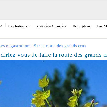
Les bateaux
Première Croisière
Bons plans
LastM
les et gastronomie
Sur la route des grands crus
diriez-vous de faire la route des grands c