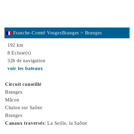
Franche-Comté VosgesBranges > Branges
192 km
8 Ecluse(s)
32h de navigation
voir les bateaux
Circuit conseillé
Branges
Mâcon
Chalon sur Saône
Branges
Canaux traversés
:
La Seille, la Saône