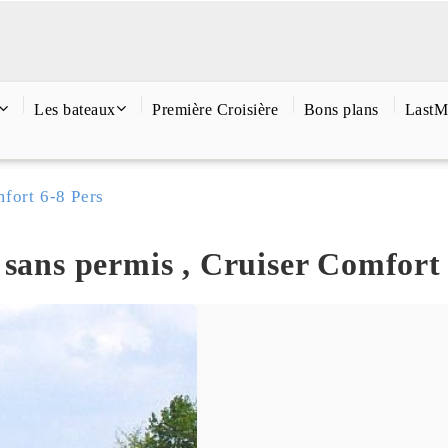
Les bateaux
Première Croisière
Bons plans
LastM
fort 6-8 Pers
 sans permis , Cruiser Comfort