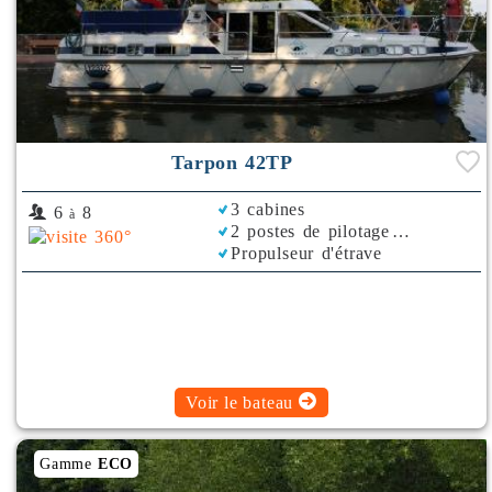
Tarpon 42TP
3 cabines
6
8
à
2 postes de pilotage
Propulseur d'étrave
Climatisation
Plancha
Voir le bateau
Gamme
ECO