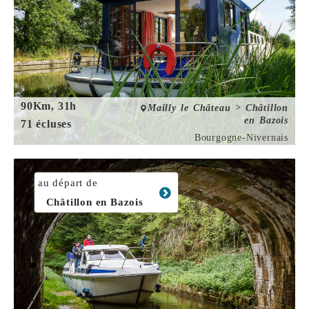
90Km, 31h
Mailly le Château > Châtillon
en Bazois
71 écluses
Bourgogne-Nivernais
au départ de
Châtillon en Bazois