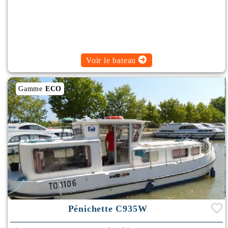
Voir le bateau
Gamme
ECO
Pénichette C935W