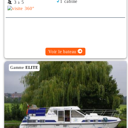
1 cabine
3
5
à
Voir le bateau
Gamme
ELITE