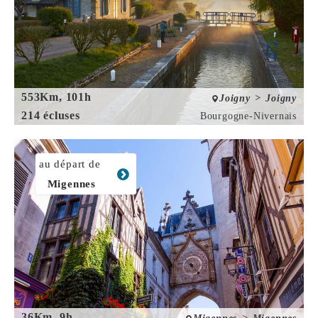
553Km, 101h
Joigny > Joigny
214 écluses
Bourgogne-Nivernais
au départ de
Migennes
36Km, 9h