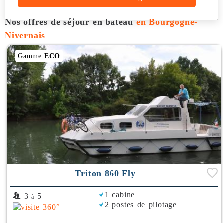
Nos offres de séjour en bateau
en Bourgogne-
Nivernais
Gamme
ECO
Triton 860 Fly
1 cabine
3
5
à
2 postes de pilotage