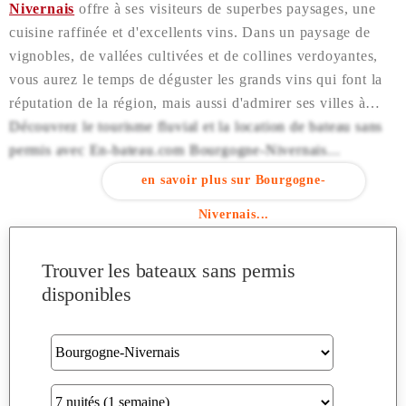
Nivernais
offre à ses visiteurs de superbes paysages, une
cuisine raffinée et d'excellents vins. Dans un paysage de
vignobles, de vallées cultivées et de collines verdoyantes,
vous aurez le temps de déguster les grands vins qui font la
réputation de la région, mais aussi d'admirer ses villes à
l'architecture caractéristique. La région est facile d'accès à
Découvrez le tourisme fluvial et la location de bateau sans
pied et à vélo et la pêche y est bonne : c'est le parfait
permis avec En-bateau.com Bourgogne-Nivernais...
endroit pour passer des vacances reposantes, dans un cadre
en savoir plus sur Bourgogne-
agréable.
Nivernais...
Trouver les bateaux sans permis
ATTENTION: les écluses sont fermées exceptionnellement
disponibles
le 1er mai et le 14 juillet. Cela peut donc limiter votre
navigation
.