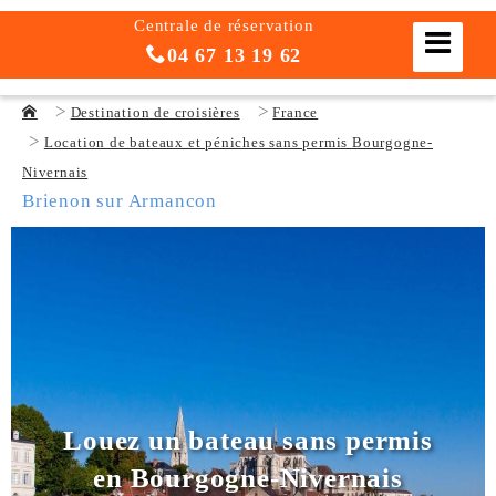
Centrale de réservation
04 67 13 19 62
Destination de croisières
France
Location de bateaux et péniches sans permis Bourgogne-
Nivernais
Brienon sur Armancon
Louez un bateau sans permis
en Bourgogne-Nivernais