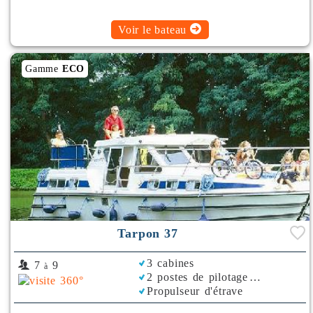
Voir le bateau
Gamme
ECO
Tarpon 37
3 cabines
7
9
à
2 postes de pilotage
Propulseur d'étrave