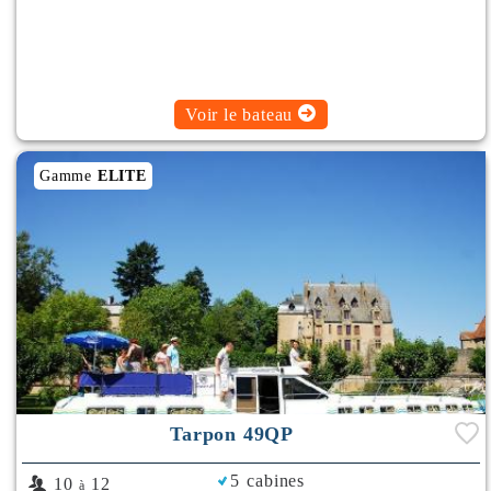
Voir le bateau
Gamme
ELITE
Tarpon 49QP
5 cabines
10
12
à