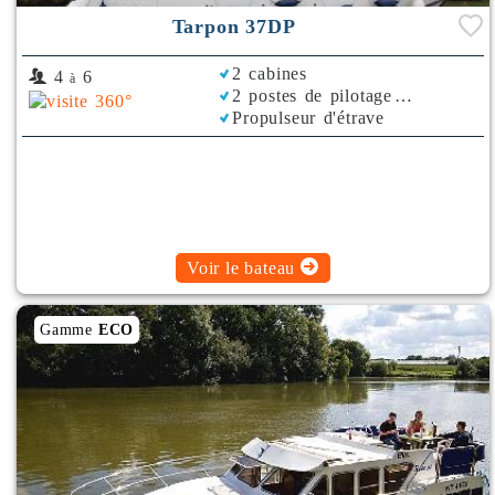
Tarpon 37DP
2 cabines
4
6
à
2 postes de pilotage
Propulseur d'étrave
Climatisation
Plancha
Voir le bateau
Gamme
ECO