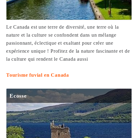
Le Canada est une terre de diversité, une terre où la
nature et la culture se confondent dans un mélange
×
passionnant, éclectique et exaltant pour créer une
Continuer sans accepter →
expérience unique ! Profitez de la nature fascinante et de
la culture qui rendent le Canada aussi
Tourisme fuvial en Canada
Notre site
www.en-bateau.com
utilise des cookies afin
Ecosse
de rendre vos visites plus efficaces et d'améliorer
votre expérience de navigation. Nous vous invitons à
accepter
ces cookies ainsi que les implications
associées à l'utilisation de vos données personnelles ?
Vous pouvez retirer votre consentement à tout moment
en cliquant sur vos choix correspondant ou en