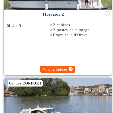
Horizon 2
2 cabines
4
5
à
2 postes de pilotage
Propulseur d'étrave
Rafraichisseur d'Air
Voir le bateau
Gamme
CONFORT