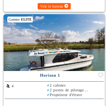
Voir le bateau
Gamme
ELITE
Horizon 1
2 cabines
4
2 postes de pilotage
Propulseur d'étrave
Rafraichisseur d'Air