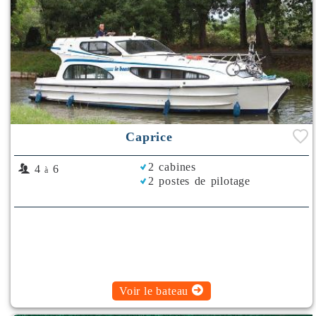
Caprice
2 cabines
4
6
à
2 postes de pilotage
Voir le bateau