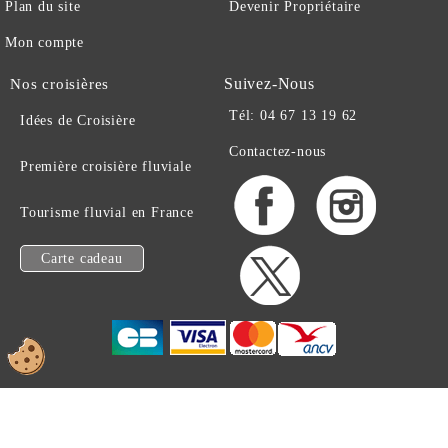
Plan du site
Devenir Propriétaire
Mon compte
Suivez-Nous
Nos croisières
Tél: 04 67 13 19 62
Idées de Croisière
Contactez-nous
Première croisière fluviale
Tourisme fluvial en France
Carte cadeau
EN BATEAU .COM -
© 1997-2026 TOUS DROITS RESERVES
www.en-bateau.com est une enseigne de la société Artourisme sarl
494134604 RCS Montpellier N° TVA intracommunautaire: