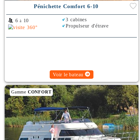
Pénichette Comfort 6-10
3 cabines
6
10
à
Propulseur d'étrave
Voir le bateau
Gamme
CONFORT