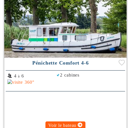
Pénichette Comfort 4-6
2 cabines
4
6
à
Voir le bateau