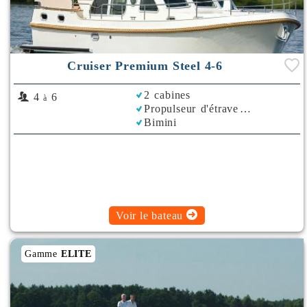
Cruiser Premium Steel 4-6
2 cabines
4
6
à
Propulseur d'étrave
Bimini
Voir le bateau
Gamme
ELITE