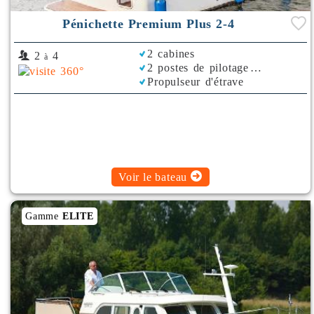
silures, truites...
Pénichette Premium Plus 2-4
2 cabines
2
4
à
2 postes de pilotage
Propulseur d'étrave
Voir le bateau
Gamme
ELITE