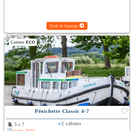
Voir le bateau
Gamme
ECO
Pénichette Classic 4-7
2 cabines
5
7
à