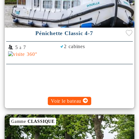
Pénichette Classic 4-7
2 cabines
5
7
à
Voir le bateau
Gamme
CLASSIQUE