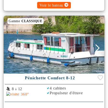
Voir le bateau
Gamme
CLASSIQUE
Pénichette Comfort 8-12
4 cabines
8
12
à
Propulseur d'étrave