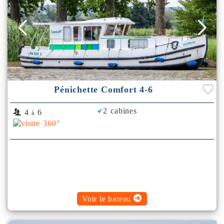
Pénichette Comfort 4-6
2 cabines
4
6
à
Voir le bateau