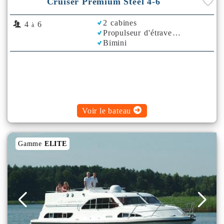
Cruiser Premium Steel 4-6
2 cabines
4
6
à
Propulseur d'étrave
Bimini
Voir le bateau
Gamme
ELITE