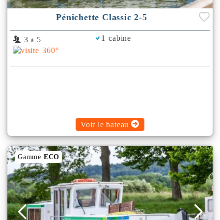
Pénichette Classic 2-5
1 cabine
3
5
à
Voir le bateau
Gamme
ECO