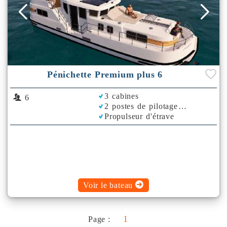
Pénichette Premium plus 6
3 cabines
6
2 postes de pilotage
Propulseur d'étrave
Climatisation
Plancha
Bimini
Voir le bateau
1
Page :