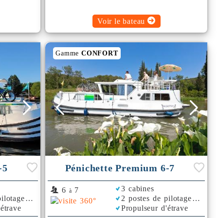
Voir le bateau
Gamme
CONFORT
-5
Pénichette Premium 6-7
3 cabines
6
7
à
ilotage
2 postes de pilotage
'étrave
Propulseur d'étrave