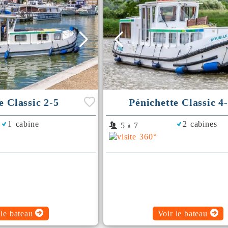
e Classic 2-5
Pénichette Classic 4
1 cabine
2 cabines
5
7
à
 le bateau
Voir le bateau