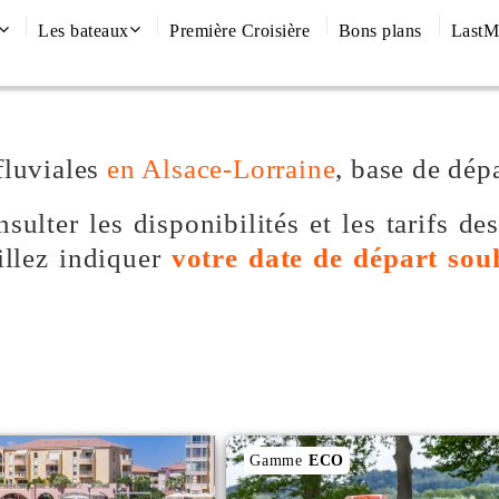
Les bateaux
Première Croisière
Bons plans
LastM
fluviales
en Alsace-Lorraine
, base de dép
sulter les disponibilités et les tarifs de
illez indiquer
votre date de départ sou
Gamme
ECO