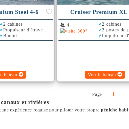
mium Steel 4-6
Cruiser Premium XL 
2 cabines
2 cabines
4
Propulseur d'étrave
2 postes de p
Bimini
Propulseur d
Bimini
le bateau
Voir le bateau
1
Page :
 canaux et rivières
cune expérience requise pour piloter votre propre
péniche habi