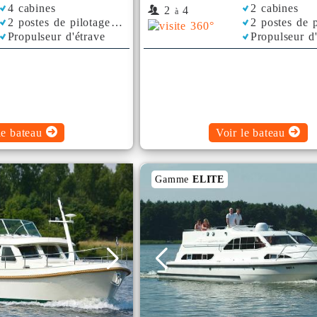
4 cabines
2 cabines
2
4
à
2 postes de pilotage
2 postes de p
Propulseur d'étrave
Propulseur d
le bateau
Voir le bateau
Gamme
ELITE