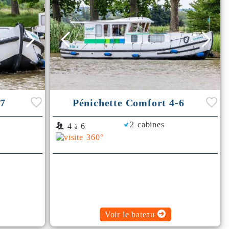
-7
Pénichette Comfort 4-6
2 cabines
4
6
à
Voir le bateau