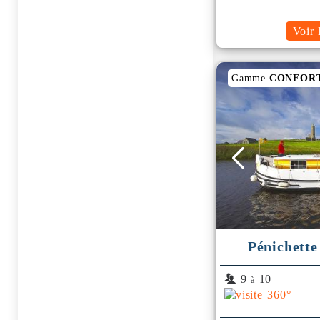
Voir 
Gamme
CONFOR
Pénichette
9
10
à