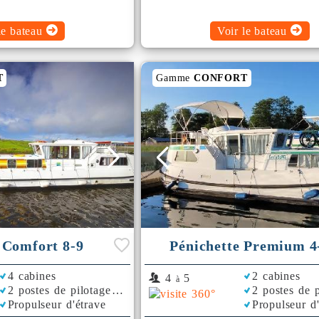
le bateau
Voir le bateau
T
Gamme
CONFORT
 Comfort 8-9
Pénichette Premium 4
4 cabines
2 cabines
4
5
à
2 postes de pilotage
2 postes de p
Propulseur d'étrave
Propulseur d