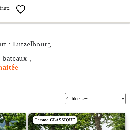
04 67 13 19 62
inute
Contact, Info, Réservation
art : Lutzelbourg
s bateaux ,
haitée
Gamme
CLASSIQUE