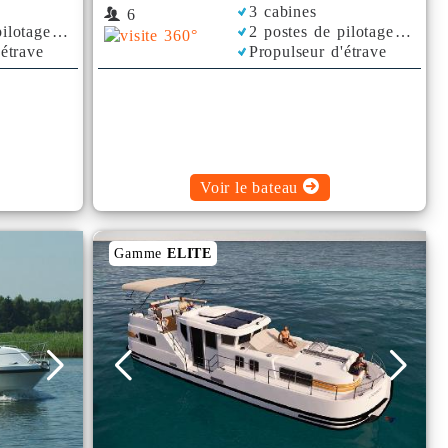
3 cabines
6
ilotage
2 postes de pilotage
'étrave
Propulseur d'étrave
Bimini
Voir le bateau
Gamme
ELITE