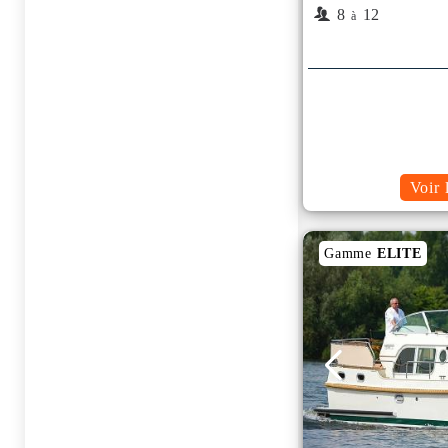
8
12
à
Voir 
Gamme
ELITE