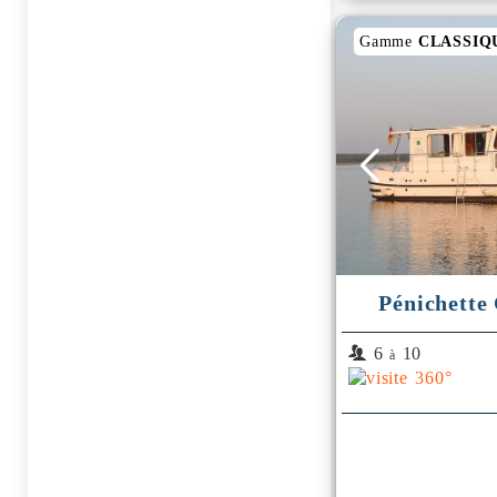
Gamme
CLASSIQ
Pénichette
6
10
à