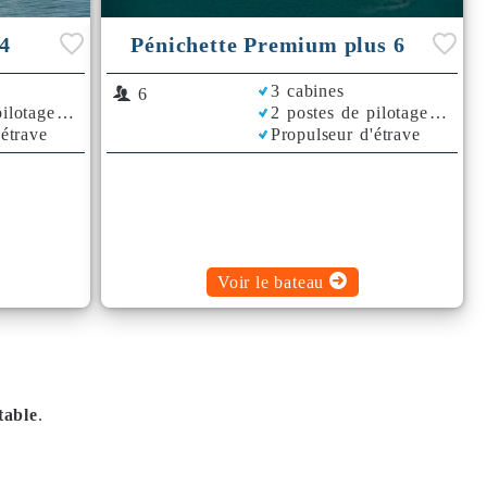
4
Pénichette Premium plus 6
3 cabines
6
ilotage
2 postes de pilotage
'étrave
Propulseur d'étrave
Climatisation
Plancha
Bimini
Voir le bateau
table
.