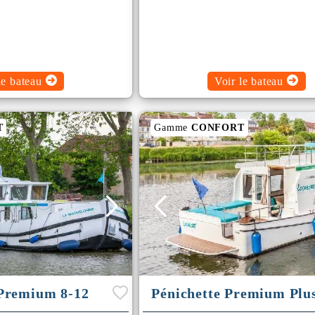
le bateau
Voir le bateau
T
Gamme
CONFORT
 Premium 8-12
Pénichette Premium Plus