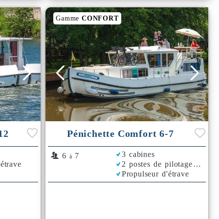
Gamme
CONFORT
12
Pénichette Comfort 6-7
3 cabines
6
7
à
'étrave
2 postes de pilotage
Propulseur d'étrave