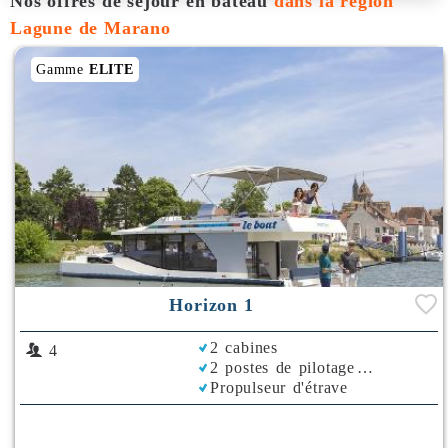
Nos offres de séjour en bateau
dans la région
Lagune de Marano
Gamme
ELITE
Horizon 1
2 cabines
4
2 postes de pilotage
Propulseur d'étrave
Rafraichisseur d'Air