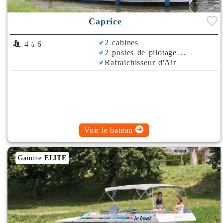
Caprice
2 cabines
4
6
à
2 postes de pilotage
Rafraichisseur d'Air
Voir le bateau
Gamme
ELITE