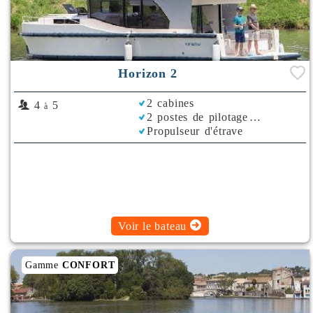
Horizon 2
2 cabines
4
5
à
2 postes de pilotage
Propulseur d'étrave
Rafraichisseur d'Air
Voir le bateau
Gamme
CONFORT