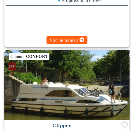
Propulseur d'étrave
Climatisation
Bimini
Voir le bateau
Gamme
CONFORT
Clipper