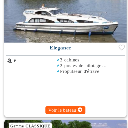
Elegance
3 cabines
6
2 postes de pilotage
Propulseur d'étrave
Rafraichisseur d'Air
Voir le bateau
Gamme
CLASSIQUE