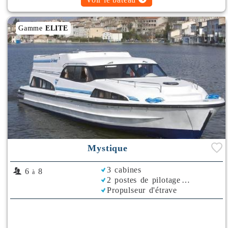
Gamme
ELITE
Mystique
3 cabines
6
8
à
2 postes de pilotage
Propulseur d'étrave
Rafraichisseur d'Air
Bimini