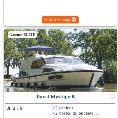
Voir le bateau
Gamme
ELITE
Royal MystiqueB
2 cabines
4
6
à
2 postes de pilotage