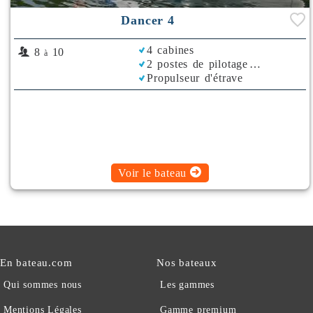
Dancer 4
4 cabines
8
10
à
2 postes de pilotage
Propulseur d'étrave
Voir le bateau
En bateau.com
Nos bateaux
Qui sommes nous
Les gammes
Mentions Légales
Gamme premium