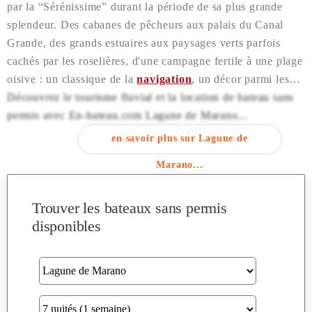
par la “Sérénissime” durant la période de sa plus grande
splendeur. Des cabanes de pêcheurs aux palais du Canal
Grande, des grands estuaires aux paysages verts parfois
cachés par les roselières, d'une campagne fertile à une plage
oisive : un classique de la
navigation
, un décor parmi les
plus variés et imprévisibles…
Découvrez le tourisme fluvial et la location de bateau sans
permis avec En-bateau.com Lagune de Marano...
en savoir plus sur Lagune de
Marano...
Trouver les bateaux sans permis
disponibles