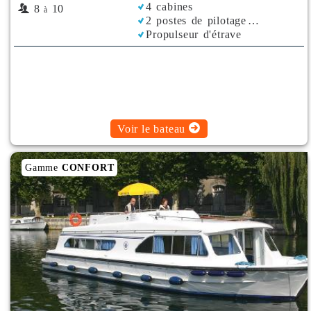
4 cabines
8
10
à
2 postes de pilotage
Propulseur d'étrave
Rafraichisseur d'Air
Voir le bateau
Gamme
CONFORT