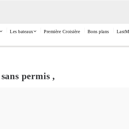
Les bateaux
Première Croisière
Bons plans
LastM
 sans permis ,