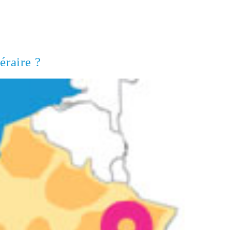
éraire ?