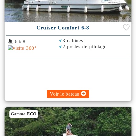
Cruiser Comfort 6-8
3 cabines
6
8
à
2 postes de pilotage
Voir le bateau
Gamme
ECO