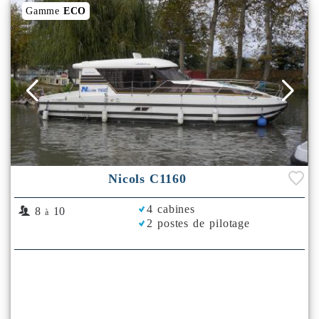
Gamme
ECO
Nicols C1160
4 cabines
8
10
à
2 postes de pilotage