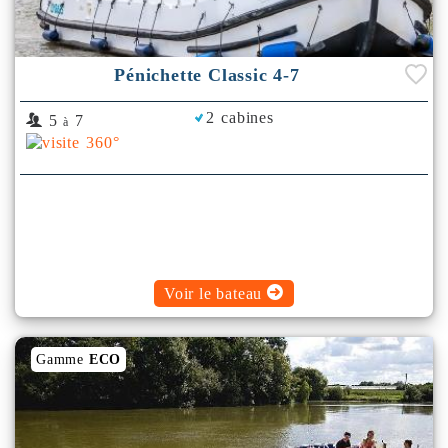
Pénichette Classic 4-7
2 cabines
5
7
à
Voir le bateau
Gamme
ECO