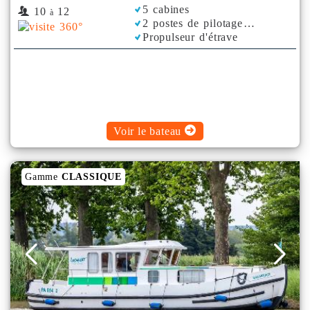
5 cabines
10
12
à
2 postes de pilotage
Propulseur d'étrave
Rafraichisseur d'Air
Voir le bateau
Gamme
CLASSIQUE