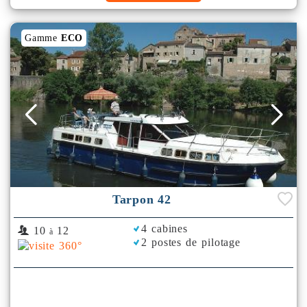
Gamme
ECO
Tarpon 42
4 cabines
10
12
à
2 postes de pilotage