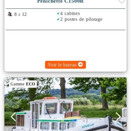
Pénichette C1500R
4 cabines
8
12
à
2 postes de pilotage
Voir le bateau
Gamme
ECO