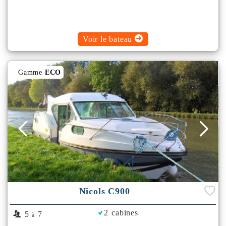
Voir le bateau
Gamme
ECO
Nicols C900
2 cabines
5
7
à