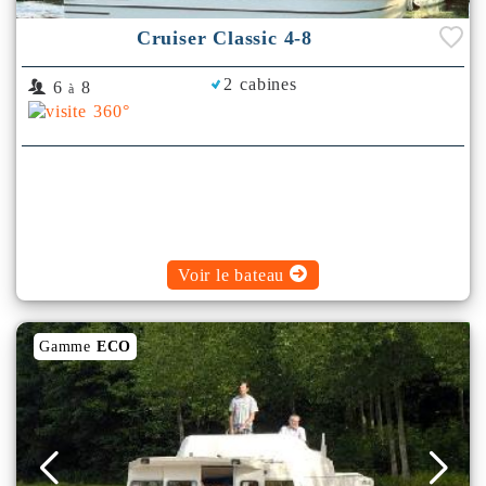
Cruiser Classic 4-8
2 cabines
6
8
à
Voir le bateau
Gamme
ECO