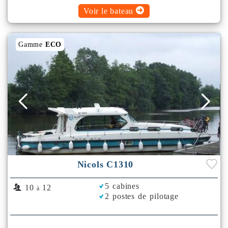
Voir le bateau
Gamme
ECO
Nicols C1310
5 cabines
10
12
à
2 postes de pilotage