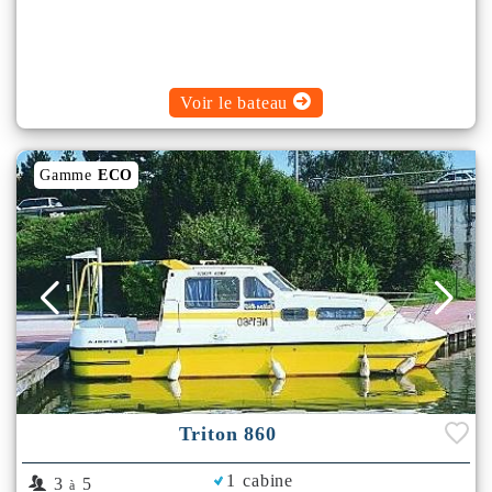
Voir le bateau
Gamme
ECO
Triton 860
1 cabine
3
5
à