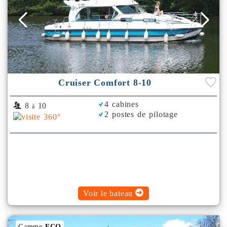
Cruiser Comfort 8-10
4 cabines
8
10
à
2 postes de pilotage
Voir le bateau
Gamme
ECO