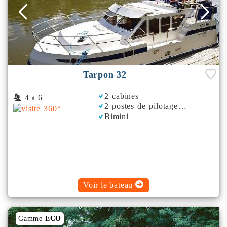
Tarpon 32
2 cabines
4
6
à
2 postes de pilotage
Bimini
Voir le bateau
Gamme
ECO