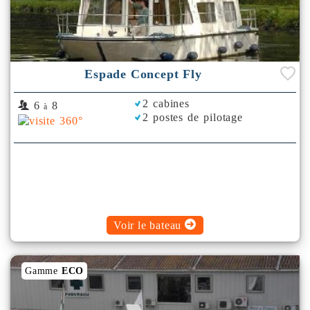
Espade Concept Fly
2 cabines
6
8
à
2 postes de pilotage
Voir le bateau
Gamme
ECO