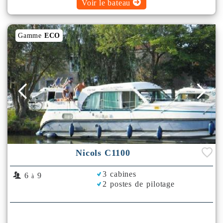
Voir le bateau
Gamme
ECO
Nicols C1100
3 cabines
6
9
à
2 postes de pilotage