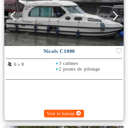
Nicols C1000
3 cabines
6
8
à
2 postes de pilotage
Voir le bateau