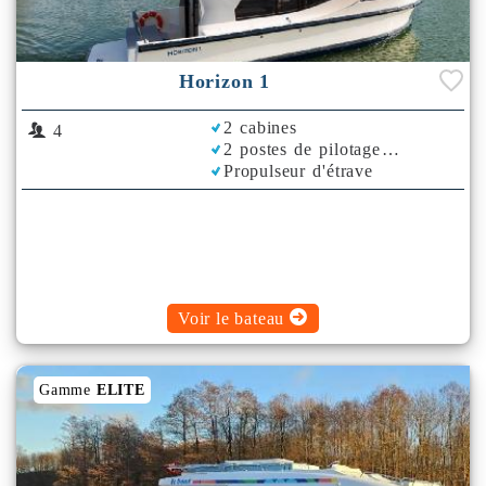
Horizon 1
2 cabines
4
2 postes de pilotage
Propulseur d'étrave
Rafraichisseur d'Air
Voir le bateau
Gamme
ELITE