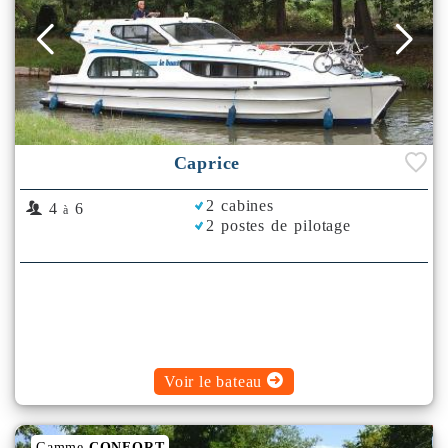
Caprice
2 cabines
4
6
à
2 postes de pilotage
Voir le bateau
Gamme
CONFORT