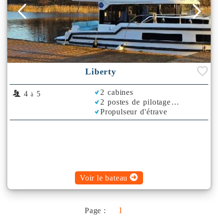
Liberty
2 cabines
4
5
à
2 postes de pilotage
Propulseur d'étrave
Climatisation
Plancha
Bimini
Voir le bateau
1
Page :