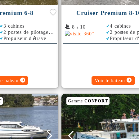
Premium 6-8
Cruiser Premium 8-1
3 cabines
4 cabines
8
10
à
2 postes de pilotage
2 postes de p
Propulseur d'étrave
Propulseur d
le bateau
Voir le bateau
T
Gamme
CONFORT