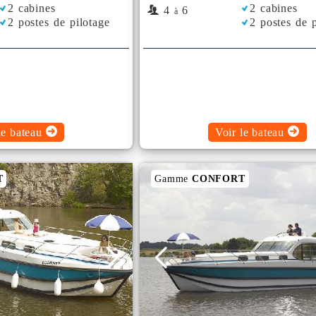
2 cabines
2 cabines
4
6
à
2 postes de pilotage
2 postes de p
le bateau
Voir le bateau
T
Gamme
CONFORT