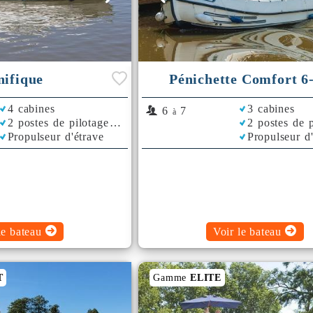
ifique
Pénichette Comfort 6
4 cabines
3 cabines
6
7
à
2 postes de pilotage
2 postes de p
Propulseur d'étrave
Propulseur d
Rafraichisseur d'Air
le bateau
Voir le bateau
T
Gamme
ELITE