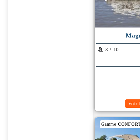
Magn
8
10
à
Voir 
Gamme
CONFOR