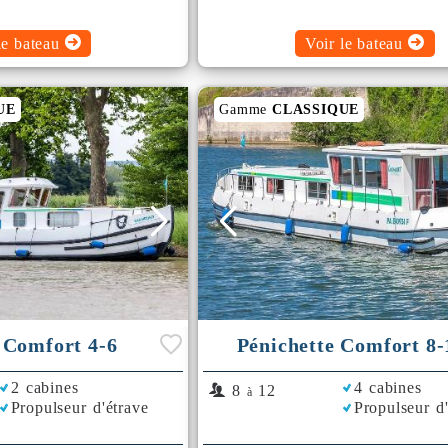
le bateau
Voir le bateau
UE
Gamme
CLASSIQUE
 Comfort 4-6
Pénichette Comfort 8-
2 cabines
4 cabines
8
12
à
Propulseur d'étrave
Propulseur d