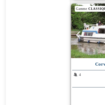
Gamme
CLASSIQ
Corv
4