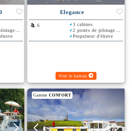
0
Elegance
3 cabines
6
ilotage
2 postes de pilotage
'étrave
Propulseur d'étrave
Rafraichisseur d'Air
Voir le bateau
Gamme
CONFORT