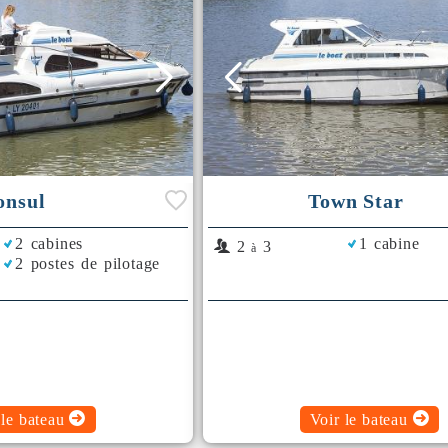
onsul
Town Star
2 cabines
1 cabine
2
3
à
2 postes de pilotage
 le bateau
Voir le bateau