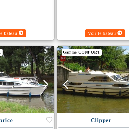
le bateau
Voir le bateau
T
Gamme
CONFORT
price
Clipper