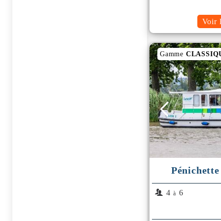
Voir 
Gamme
CLASSIQ
Pénichette
4
6
à