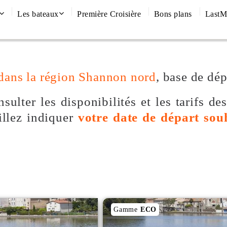
Les bateaux
Première Croisière
Bons plans
LastM
dans la région Shannon nord
, base de dé
sulter les disponibilités et les tarifs de
illez indiquer
votre date de départ sou
Gamme
ECO