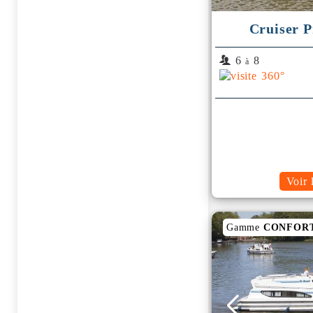
Cruiser 
6
8
à
Voir 
Gamme
CONFOR