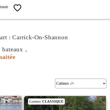
04 67 13 19 62
inute
Contact, Info, Réservation
part : Carrick-On-Shannon
s bateaux ,
haitée
Gamme
CLASSIQUE