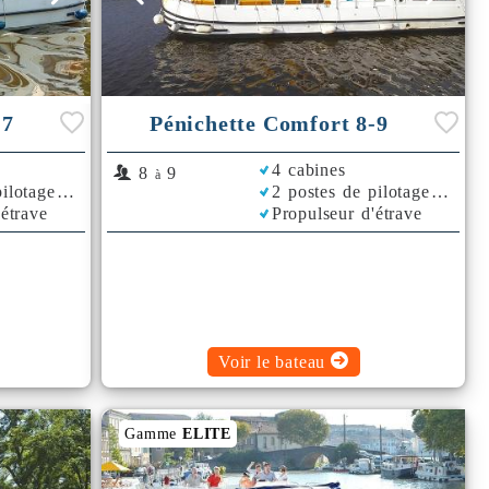
-7
Pénichette Comfort 8-9
4 cabines
8
9
à
ilotage
2 postes de pilotage
'étrave
Propulseur d'étrave
Voir le bateau
Gamme
ELITE