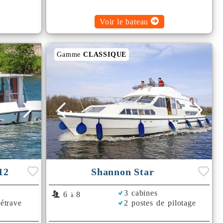
Voir le bateau
Gamme
CLASSIQUE
12
Shannon Star
3 cabines
6
8
à
'étrave
2 postes de pilotage