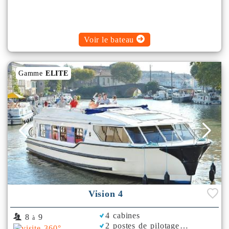
Voir le bateau
Gamme
ELITE
Vision 4
4 cabines
8
9
à
2 postes de pilotage