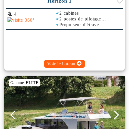
Horizon 1
2 cabines
4
2 postes de pilotage
Propulseur d'étrave
Rafraichisseur d'Air
Voir le bateau
Gamme
ELITE