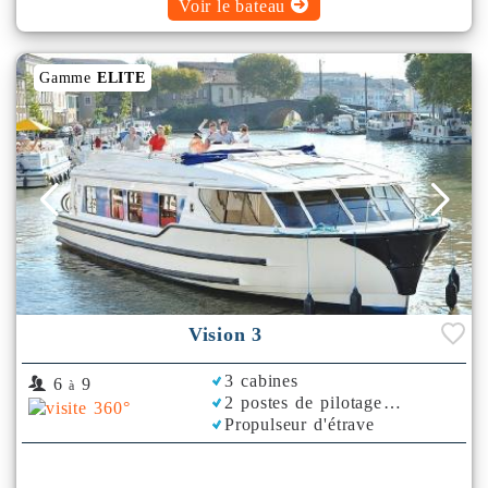
Voir le bateau
Gamme
ELITE
Vision 3
3 cabines
6
9
à
2 postes de pilotage
Propulseur d'étrave
Climatisation