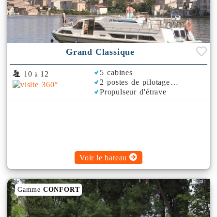
Grand Classique
5 cabines
10
12
à
2 postes de pilotage
Propulseur d'étrave
Rafraichisseur d'Air
Voir le bateau
Gamme
CONFORT