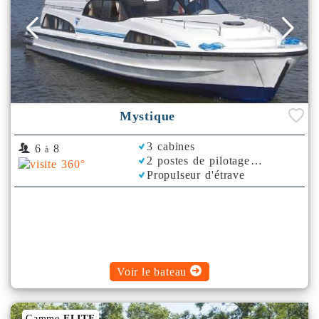
Mystique
3 cabines
6
8
à
2 postes de pilotage
Propulseur d'étrave
Rafraichisseur d'Air
Voir le bateau
Gamme
ELITE