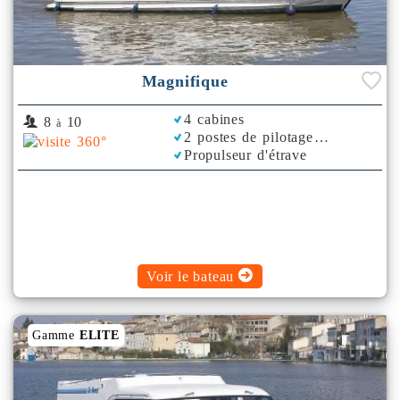
Magnifique
4 cabines
8
10
à
2 postes de pilotage
Propulseur d'étrave
Rafraichisseur d'Air
Voir le bateau
Gamme
ELITE