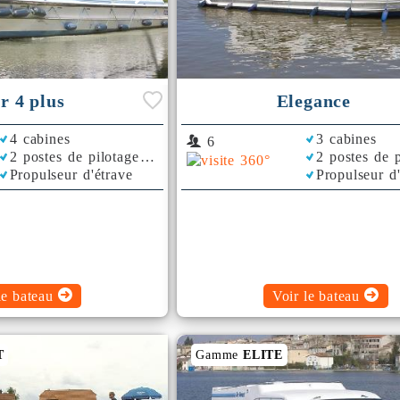
r 4 plus
Elegance
4 cabines
3 cabines
6
2 postes de pilotage
2 postes de p
Propulseur d'étrave
Propulseur d
Rafraichisseu
le bateau
Voir le bateau
T
Gamme
ELITE