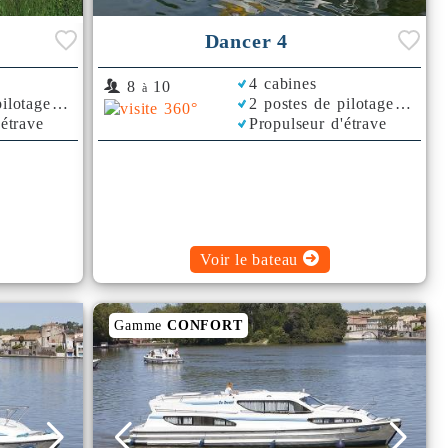
Dancer 4
4 cabines
8
10
à
ilotage
2 postes de pilotage
'étrave
Propulseur d'étrave
Voir le bateau
Gamme
CONFORT