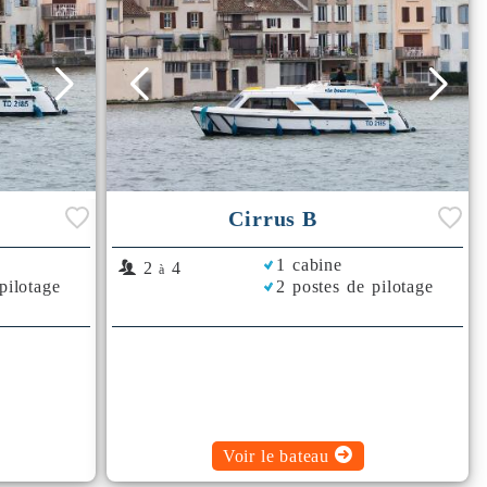
Cirrus B
1 cabine
2
4
à
pilotage
2 postes de pilotage
Voir le bateau