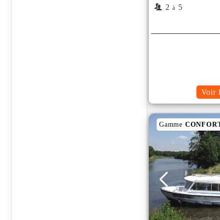
2
5
à
Voir 
Gamme
CONFOR