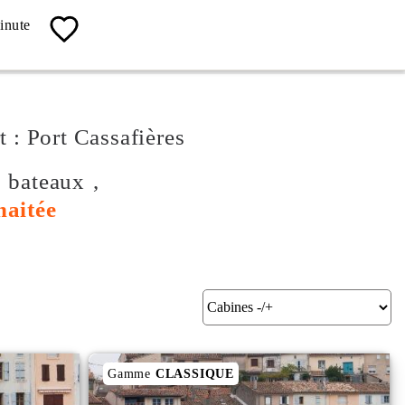
04 67 13 19 62
inute
Contact, Info, Réservation
t : Port Cassafières
s bateaux ,
haitée
Gamme
CLASSIQUE