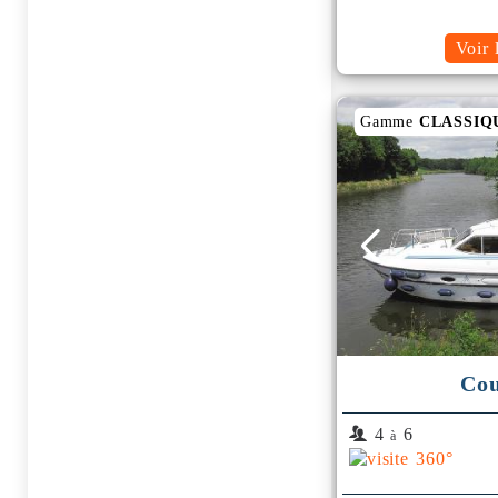
Voir 
Gamme
CLASSIQ
Cou
4
6
à