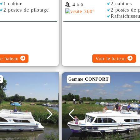
1 cabine
2 cabines
4
6
à
2 postes de pilotage
2 postes de p
Rafraichisseu
le bateau
Voir le bateau
T
Gamme
CONFORT