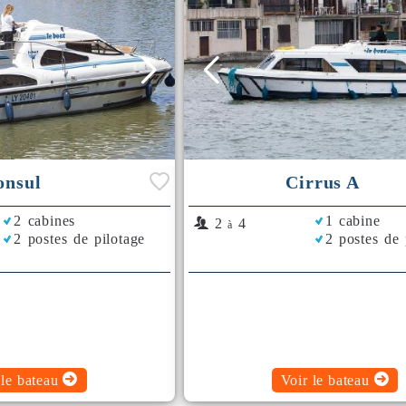
onsul
Cirrus A
2 cabines
1 cabine
2
4
à
2 postes de pilotage
2 postes de 
 le bateau
Voir le bateau