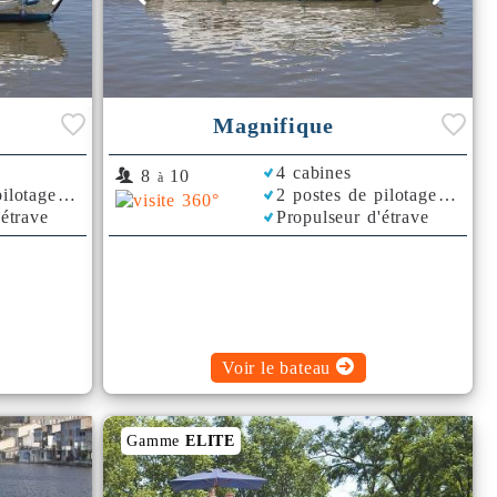
Magnifique
4 cabines
8
10
à
ilotage
2 postes de pilotage
'étrave
Propulseur d'étrave
r d'Air
Rafraichisseur d'Air
Voir le bateau
Gamme
ELITE