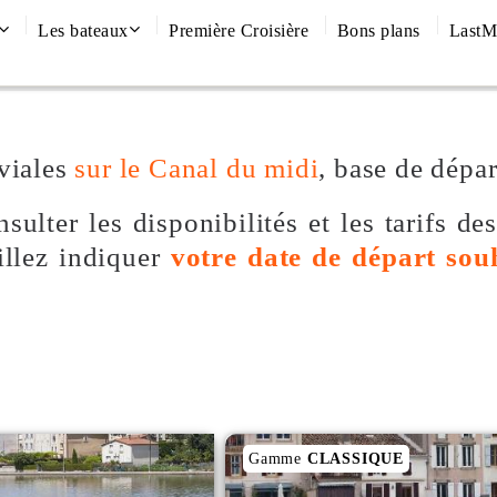
Les bateaux
Première Croisière
Bons plans
LastM
viales
sur le Canal du midi
, base de dépar
sulter les disponibilités et les tarifs de
illez indiquer
votre date de départ sou
Gamme
CLASSIQUE