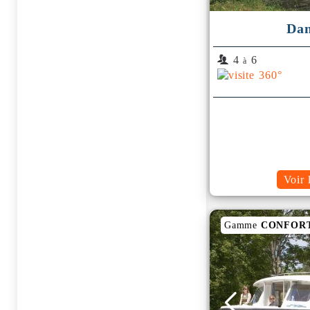
Dan
4
6
à
Voir 
Gamme
CONFOR