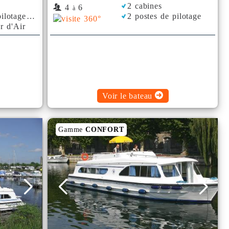
2 cabines
4
6
à
ilotage
2 postes de pilotage
r d'Air
Voir le bateau
Gamme
CONFORT