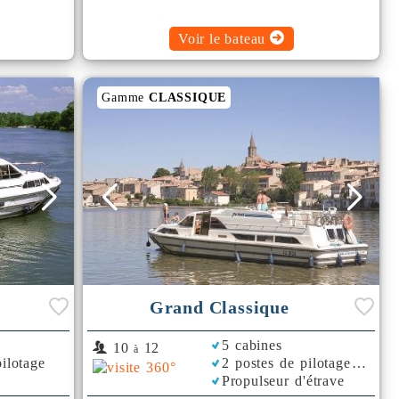
Voir le bateau
Gamme
CLASSIQUE
Grand Classique
5 cabines
10
12
à
ilotage
2 postes de pilotage
Propulseur d'étrave
Rafraichisseur d'Air