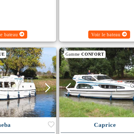
le bateau
Voir le bateau
UE
Gamme
CONFORT
heba
Caprice