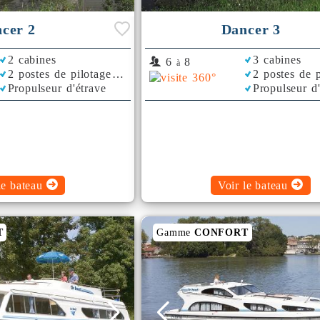
cer 2
Dancer 3
2 cabines
3 cabines
6
8
à
2 postes de pilotage
2 postes de p
Propulseur d'étrave
Propulseur d
le bateau
Voir le bateau
T
Gamme
CONFORT