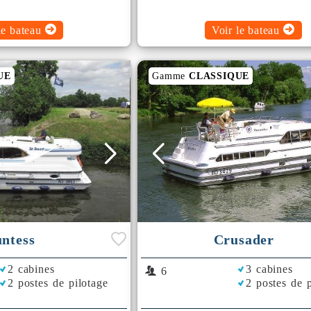
le bateau
Voir le bateau
UE
Gamme
CLASSIQUE
ntess
Crusader
2 cabines
3 cabines
6
2 postes de pilotage
2 postes de p