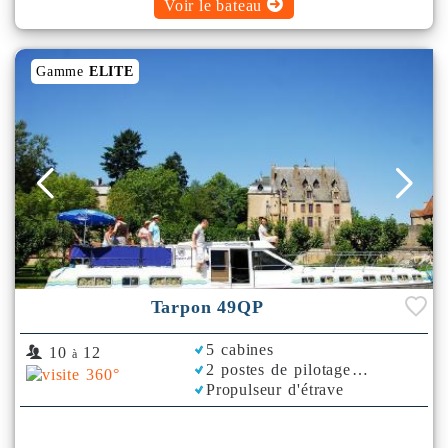
Voir le bateau
Gamme
ELITE
Tarpon 49QP
5 cabines
10
12
à
2 postes de pilotage
Propulseur d'étrave
Climatisation
Plancha