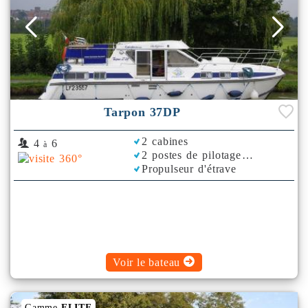
Tarpon 37DP
2 cabines
4
6
à
2 postes de pilotage
Propulseur d'étrave
Climatisation
Plancha
Voir le bateau
Gamme
ELITE