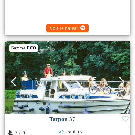
Voir le bateau
Gamme
ECO
Tarpon 37
3 cabines
7
9
à