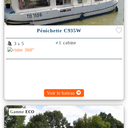
Pénichette C935W
1 cabine
3
5
à
Voir le bateau
Gamme
ECO