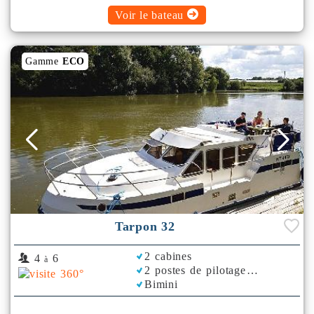
Voir le bateau
Gamme
ECO
Tarpon 32
2 cabines
4
6
à
2 postes de pilotage
Bimini