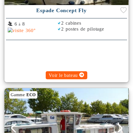
Espade Concept Fly
2 cabines
6
8
à
2 postes de pilotage
Voir le bateau
Gamme
ECO