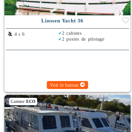
Linssen Yacht 36
2 cabines
4
6
à
2 postes de pilotage
Voir le bateau
Gamme
ECO