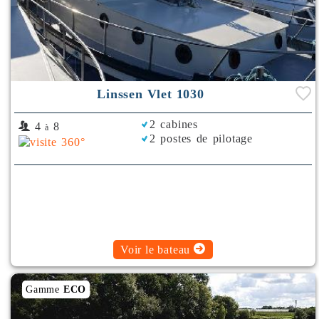
Linssen Vlet 1030
2 cabines
4
8
à
2 postes de pilotage
Voir le bateau
Gamme
ECO