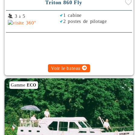
En spécialités de la région, poulets de Bresse et grenouilles
Triton 860 Fly
sont à déguster avant de repartir!
1 cabine
3
5
à
2 postes de pilotage
La base fluviale de Louhans n'étant pas une base
d'hivernage, il n'y aura pas de départ en début de saison ni
en fin de saison.
Voir le bateau
Gamme
ECO