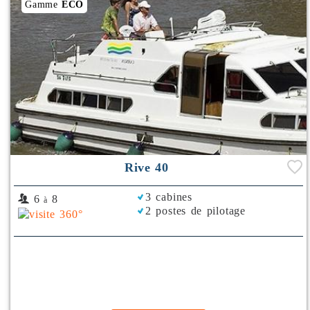
Gamme
ECO
Rive 40
3 cabines
6
8
à
2 postes de pilotage