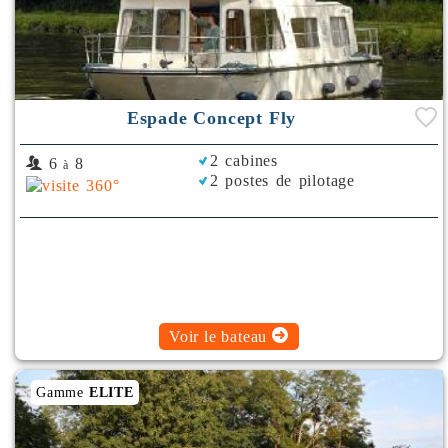
Espade Concept Fly
2 cabines
6
8
à
2 postes de pilotage
Voir le bateau
Gamme
ELITE