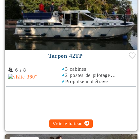
Tarpon 42TP
3 cabines
6
8
à
2 postes de pilotage
Propulseur d'étrave
Climatisation
Plancha
Voir le bateau