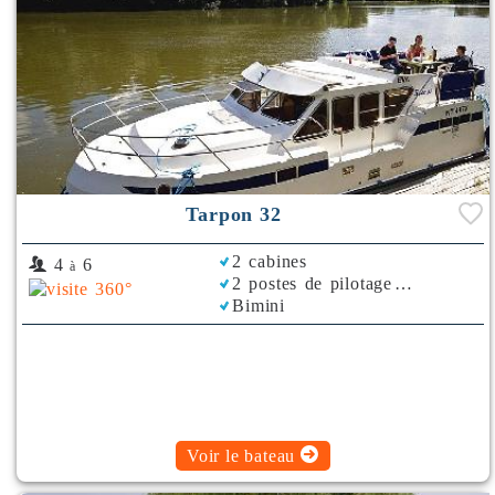
Tarpon 32
2 cabines
4
6
à
2 postes de pilotage
Bimini
Voir le bateau