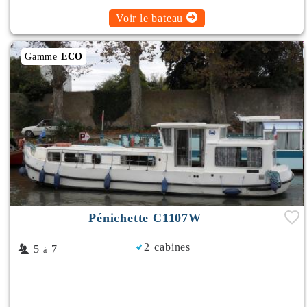
Voir le bateau
Gamme
ECO
Pénichette C1107W
2 cabines
5
7
à