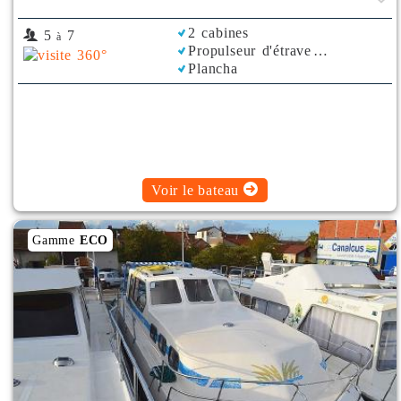
2 cabines
5
7
à
Propulseur d'étrave
Plancha
Voir le bateau
Gamme
ECO