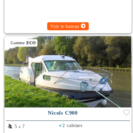
Voir le bateau
Gamme
ECO
Nicols C900
2 cabines
5
7
à