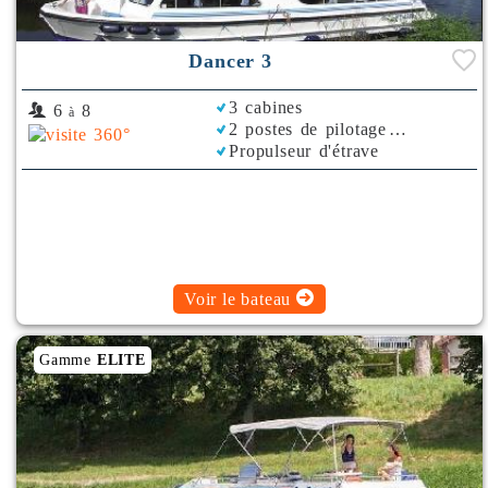
Dancer 3
3 cabines
6
8
à
2 postes de pilotage
Propulseur d'étrave
Voir le bateau
Gamme
ELITE