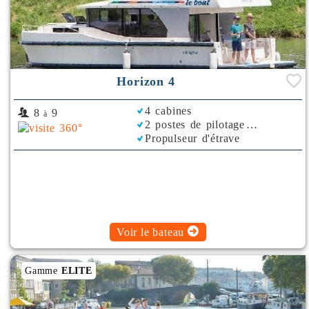
Horizon 4
4 cabines
8
9
à
2 postes de pilotage
Propulseur d'étrave
Rafraichisseur d'Air
Voir le bateau
Gamme
ELITE