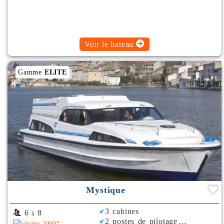
Voir le bateau
Gamme
ELITE
Mystique
3 cabines
6
8
à
2 postes de pilotage