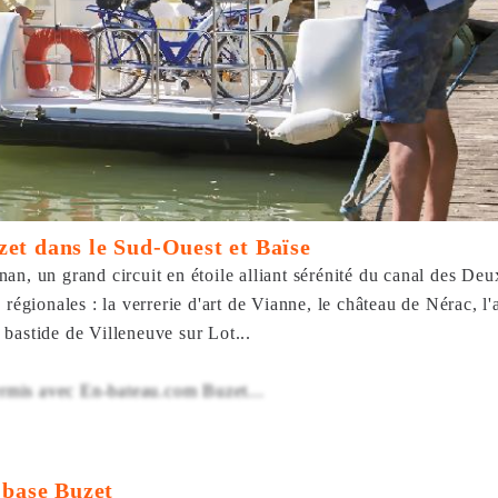
et dans le Sud-Ouest et Baïse
an, un grand circuit en étoile alliant sérénité du canal des D
régionales : la verrerie d'art de Vianne, le château de Nérac, l'
bastide de Villeneuve sur Lot...
permis avec En-bateau.com Buzet...
 base Buzet