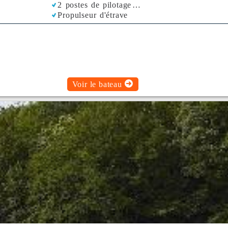
2 postes de pilotage
Propulseur d'étrave
Voir le bateau