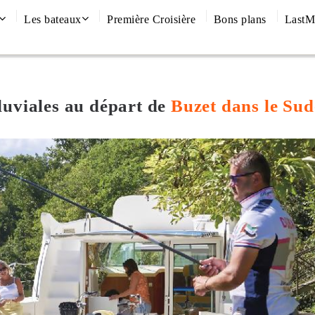
Les bateaux
Première Croisière
Bons plans
LastM
luviales
au départ de
Buzet dans le Sud