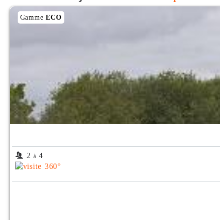
Gamme
ECO
2
4
à