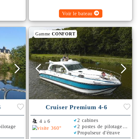
Voir le bateau
Gamme
CONFORT
6
Cruiser Premium 4-6
2 cabines
4
6
à
ilotage
2 postes de pilotage
Propulseur d'étrave
Bimini