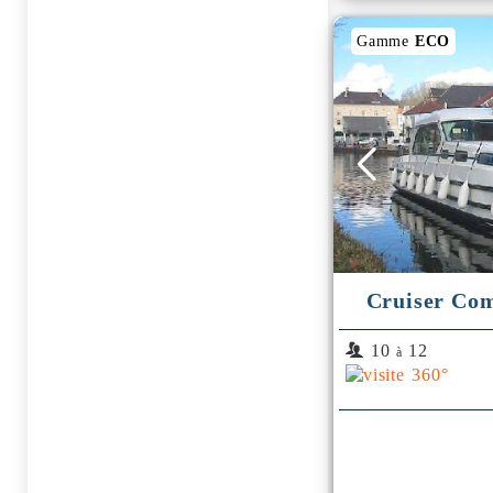
Gamme
ECO
Cruiser Com
10
12
à