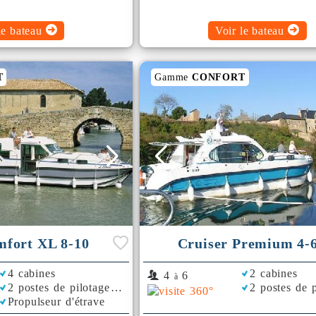
le bateau
Voir le bateau
T
Gamme
CONFORT
mfort XL 8-10
Cruiser Premium 4-
4 cabines
2 cabines
4
6
à
2 postes de pilotage
2 postes de p
Propulseur d'étrave