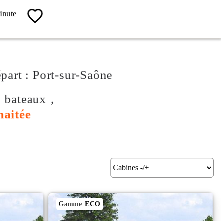
04 67 13 19 62
inute
Contact, Info, Réservation
épart : Port-sur-Saône
s bateaux ,
haitée
Gamme
ECO