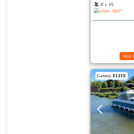
8
10
à
Voir 
Gamme
ELITE