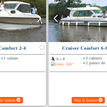
Comfort 2-4
Cruiser Comfort 6-
1 cabine
3 cabines
6
8
à
2 postes de 
 le bateau
Voir le bateau