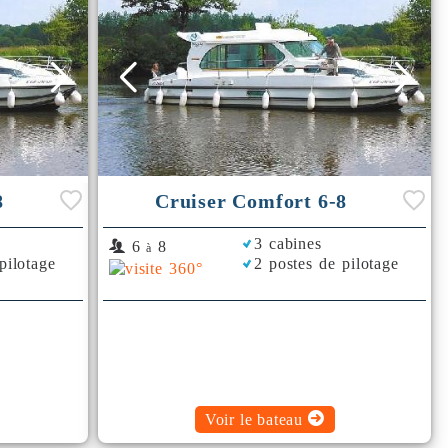
8
Cruiser Comfort 6-8
3 cabines
6
8
à
pilotage
2 postes de pilotage
Voir le bateau