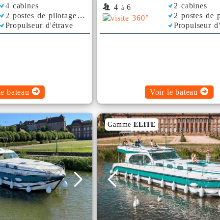
4 cabines
2 cabines
4
6
à
2 postes de pilotage
2 postes de p
Propulseur d'étrave
Propulseur d
Climatisation
Plancha
Bimini
le bateau
Voir le bateau
Gamme
ELITE