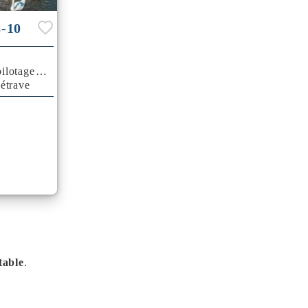
8-10
ilotage
'étrave
table
.