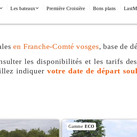
Les bateaux
Première Croisière
Bons plans
LastM
ales
en Franche-Comté vosges
, base de d
sulter les disponibilités et les tarifs de
illez indiquer
votre date de départ sou
Gamme
ECO