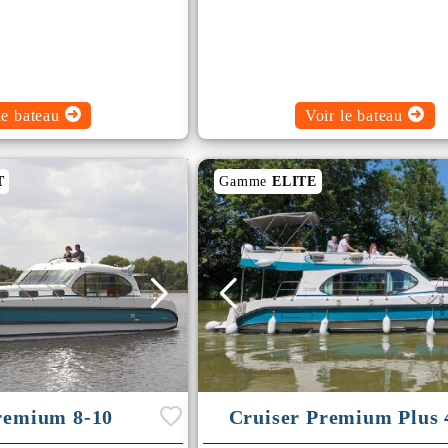
le bateau
Voir le bateau
T
Gamme
ELITE
remium 8-10
Cruiser Premium Plus 