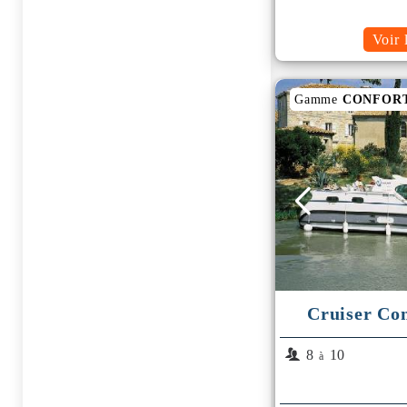
Voir 
Gamme
CONFOR
Cruiser Co
8
10
à