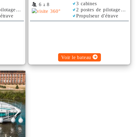
3 cabines
6
8
à
ilotage
2 postes de pilotage
'étrave
Propulseur d'étrave
Climatisation
Plancha
Bimini
Voir le bateau