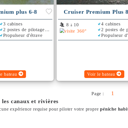
mium plus 6-8
Cruiser Premium Plus 
3 cabines
4 cabines
8
10
à
2 postes de pilotage
2 postes de p
Propulseur d'étrave
Propulseur d
Climatisation
Climatisation
Bimini
Plancha
Bimini
le bateau
Voir le bateau
1
Page :
les canaux et rivières
cune expérience requise pour piloter votre propre
péniche habi