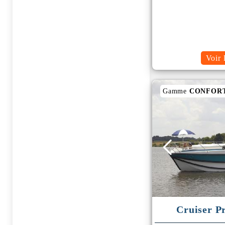
Voir 
Gamme
CONFOR
Cruiser P