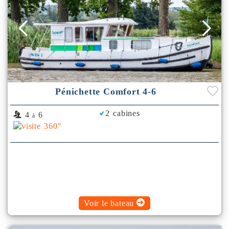
Pénichette Comfort 4-6
2 cabines
4
6
à
Voir le bateau