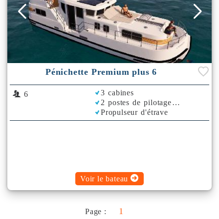
Pénichette Premium plus 6
3 cabines
6
2 postes de pilotage
Propulseur d'étrave
Climatisation
Plancha
Bimini
Voir le bateau
1
Page :