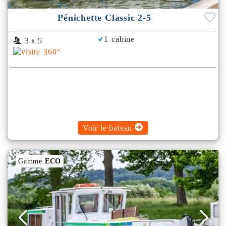
Pénichette Classic 2-5
1 cabine
3
5
à
Voir le bateau
Gamme
ECO