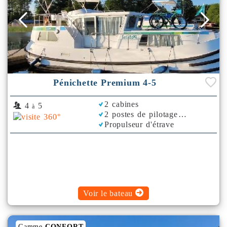
Pénichette Premium 4-5
2 cabines
4
5
à
2 postes de pilotage
Propulseur d'étrave
Voir le bateau
Gamme
CONFORT