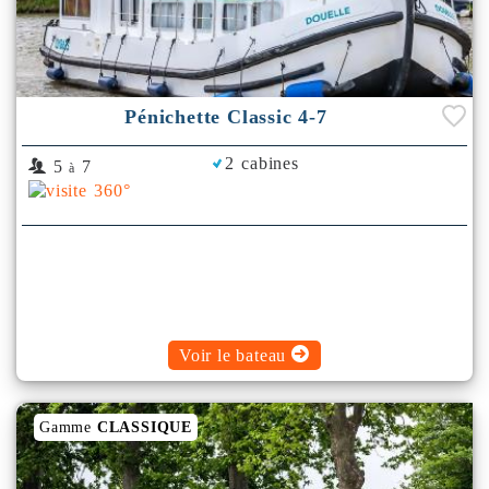
Pénichette Classic 4-7
2 cabines
5
7
à
Voir le bateau
Gamme
CLASSIQUE