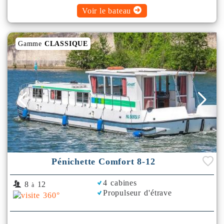
Voir le bateau
Gamme
CLASSIQUE
Pénichette Comfort 8-12
4 cabines
8
12
à
Propulseur d'étrave