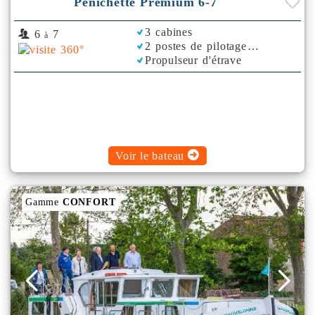
Pénichette Premium 6-7
3 cabines
6
7
à
2 postes de pilotage
Propulseur d'étrave
Voir le bateau
Gamme
CONFORT