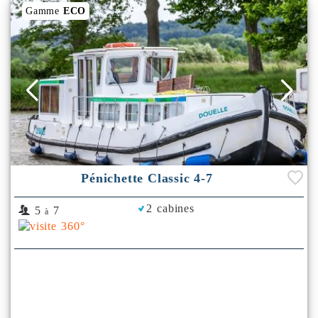
Gamme
ECO
Pénichette Classic 4-7
2 cabines
5
7
à