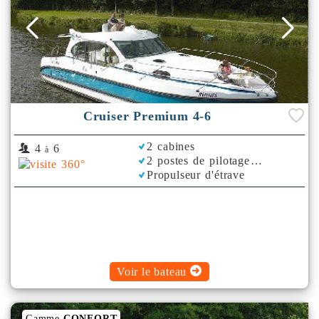
Cruiser Premium 4-6
2 cabines
4
6
à
2 postes de pilotage
Propulseur d'étrave
Bimini
Voir le bateau
Gamme
CONFORT