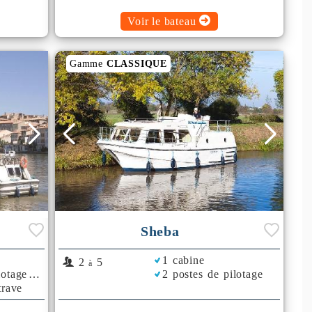
Voir le bateau
Gamme
CLASSIQUE
Sheba
1 cabine
2
5
à
lotage
2 postes de pilotage
trave
 d'Air