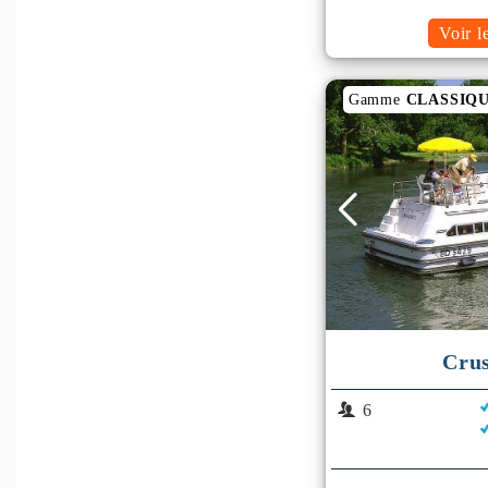
Voir l
Gamme
CLASSIQ
Cru
6