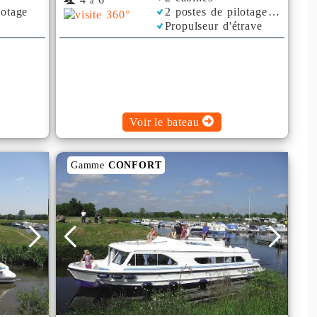
à
lotage
2 postes de pilotage
Propulseur d'étrave
Voir le bateau
Gamme
CONFORT