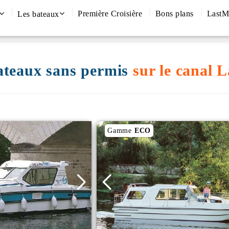
Première Croisière
Bons plans
LastM
Les bateaux
 bateaux sans permis
sur le canal L
Gamme
ECO