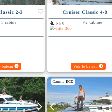
lassic 2-3
Cruiser Classic 4-8
1 cabine
2 cabines
6
8
à
e bateau
Voir le bateau
Gamme
ECO