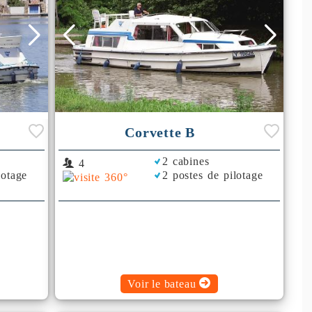
Corvette B
2 cabines
4
lotage
2 postes de pilotage
Voir le bateau