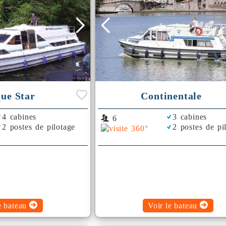
que Star
Continentale
4 cabines
3 cabines
6
2 postes de pilotage
2 postes de pi
e bateau
Voir le bateau