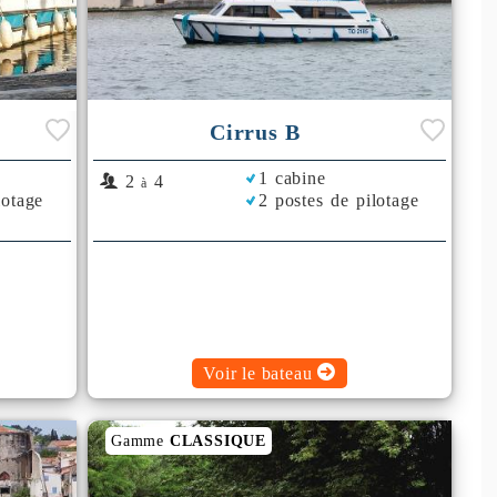
Cirrus B
1 cabine
2
4
à
lotage
2 postes de pilotage
Voir le bateau
Gamme
CLASSIQUE