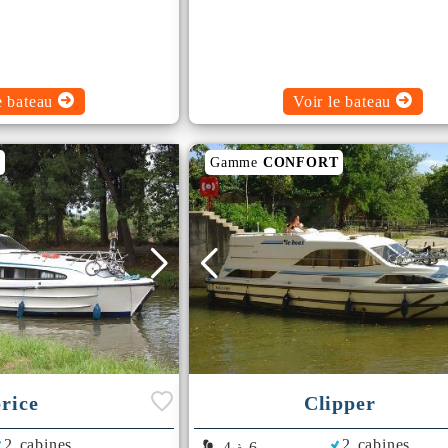
e bateau
Voir le bateau
T
Gamme
CONFORT
rice
Clipper
2 cabines
2 cabines
4
6