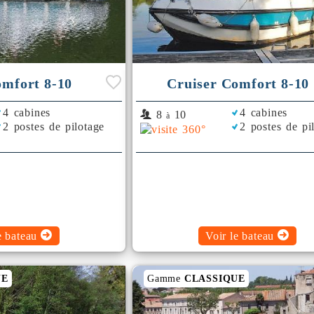
omfort 8-10
Cruiser Comfort 8-10
4 cabines
4 cabines
8
10
à
2 postes de pilotage
2 postes de pi
e bateau
Voir le bateau
UE
Gamme
CLASSIQUE