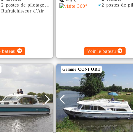
à
2 postes de pilotage
2 postes de pi
Rafraichisseur d'Air
e bateau
Voir le bateau
T
Gamme
CONFORT