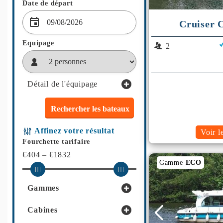
Date de départ
Cruiser C
Equipage
2
Détail de l'équipage
Affinez votre résultat
Voir l
Fourchette tarifaire
€404 – €1832
Gamme
ECO
Gammes
Cabines