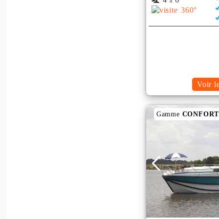
à
Voir l
Gamme
CONFOR