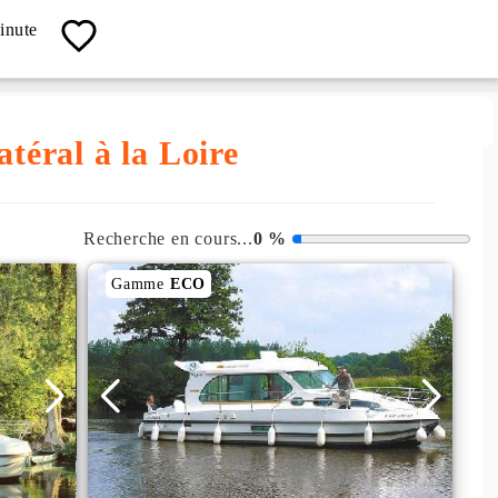
04 67 13 19 62
inute
Contact, Info, Réservation
atéral à la Loire
Recherche en cours...
0
%
Gamme
ECO