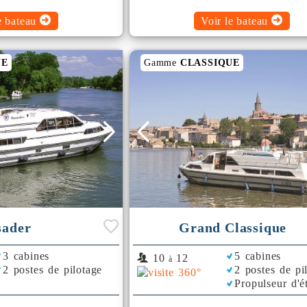
e bateau
Voir le bateau
UE
Gamme
CLASSIQUE
sader
Grand Classique
3 cabines
5 cabines
10
12
à
2 postes de pilotage
2 postes de pi
Propulseur d'é
Rafraichisseur