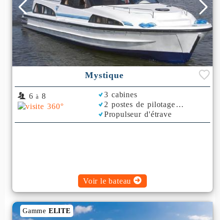
Mystique
3 cabines
6
8
à
2 postes de pilotage
Propulseur d'étrave
Rafraichisseur d'Air
Voir le bateau
Gamme
ELITE