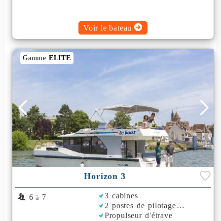
Voir le bateau
Gamme
ELITE
Horizon 3
3 cabines
6
7
à
2 postes de pilotage
Propulseur d'étrave