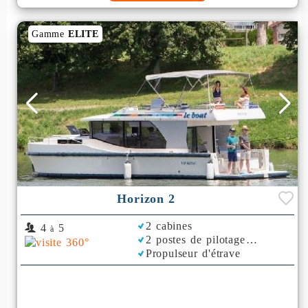
Gamme
ELITE
Horizon 2
2 cabines
4
5
à
2 postes de pilotage
Propulseur d'étrave
Rafraichisseur d'Air