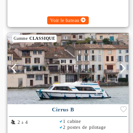
Voir le bateau
Gamme
CLASSIQUE
Cirrus B
1 cabine
2
4
à
2 postes de pilotage