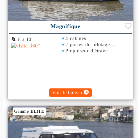
Magnifique
4 cabines
8
10
à
2 postes de pilotage
Propulseur d'étrave
Rafraichisseur d'Air
Voir le bateau
Gamme
ELITE