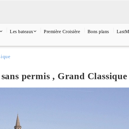
Les bateaux
Première Croisière
Bons plans
LastM
sique
 sans permis , Grand Classique