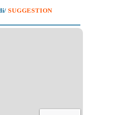
di/
SUGGESTION