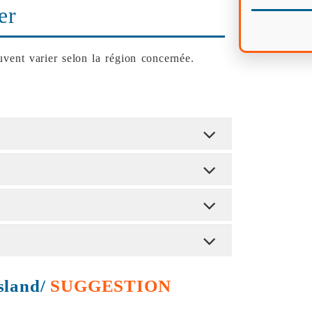
er
vent varier selon la région concernée.
esland/
SUGGESTION