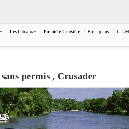
Les bateaux
Première Croisière
Bons plans
LastM
 sans permis , Crusader