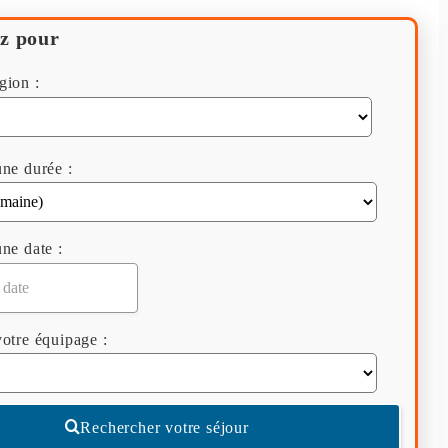
z pour
gion :
ne durée :
ne date :
otre équipage :
Rechercher votre séjour