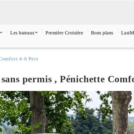
Les bateaux
Première Croisière
Bons plans
LastM
Comfort 4-6 Pers
 sans permis , Pénichette Comf