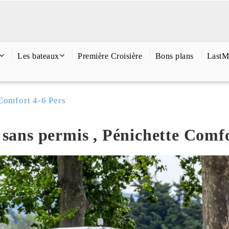
Les bateaux
Première Croisière
Bons plans
LastM
Comfort 4-6 Pers
 sans permis , Pénichette Comf