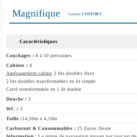
Magnifique
Gamme
CONFORT
Caractéristiques
Couchages :
8 à 10 personnes
Cabines :
4
Aménagement cabine
2 lits doubles fixes
2 lits doubles transformables en lit simple
Carré transformable en 1 lit double
Douche :
3
WC :
3
Taille :
14,50m x 4,10m
Carburant & Consommables :
25 Euros /heure
Information
: Le temps de navigation moyen par jour est de