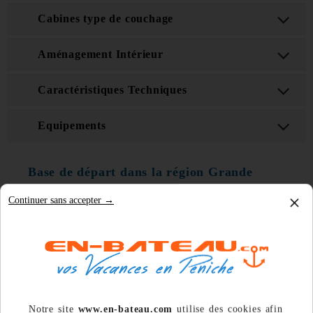
Cabines type de couchage
Aménagement Intérieur
Caractéristiques Techniques
Equipements
Base de départ dans la région Grande
Lago/
SUGGESTION D'ITINERAIRE
×
Continuer sans accepter →
Notre site
www.en-bateau.com
utilise des cookies afin