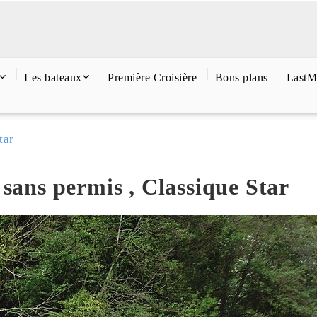
Les bateaux
Première Croisière
Bons plans
LastM
tar
 sans permis , Classique Star