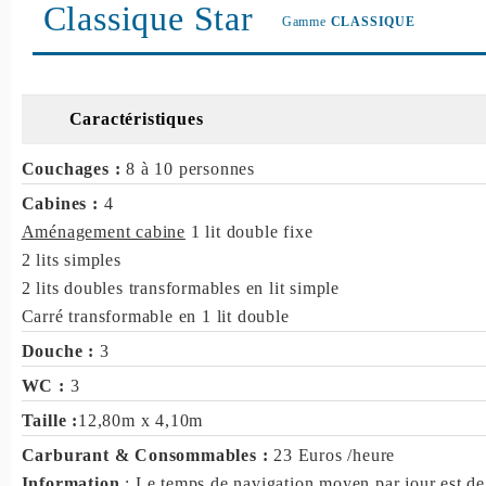
Classique Star
Gamme
CLASSIQUE
Caractéristiques
Couchages :
8 à 10 personnes
Cabines :
4
Aménagement cabine
1 lit double fixe
2 lits simples
2 lits doubles transformables en lit simple
Carré transformable en 1 lit double
Douche :
3
WC :
3
Taille :
12,80m x 4,10m
Carburant & Consommables :
23 Euros /heure
Information
: Le temps de navigation moyen par jour est de