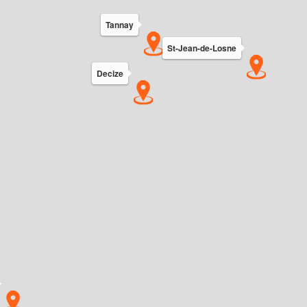
Tannay
St-Jean-de-Losne
Decize