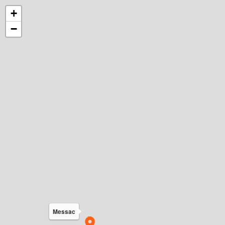
+
−
Messac