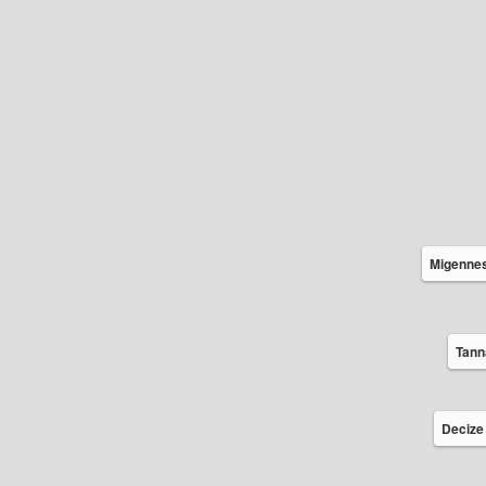
Migenne
Tann
Decize