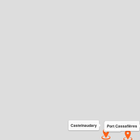
Castelnaudary
Port Cassafières
Homps